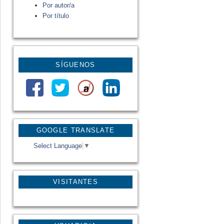
Por autor/a
Por título
SÍGUENOS
GOOGLE TRANSLATE
Select Language
▼
VISITANTES