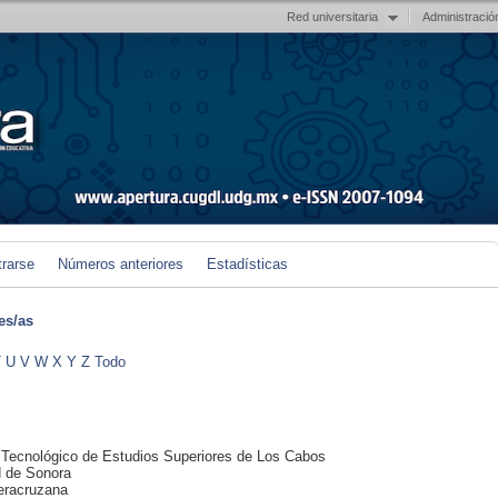
Red universitaria
Administració
trarse
Números anteriores
Estadísticas
es/as
T
U
V
W
X
Y
Z
Todo
to Tecnológico de Estudios Superiores de Los Cabos
d de Sonora
Veracruzana