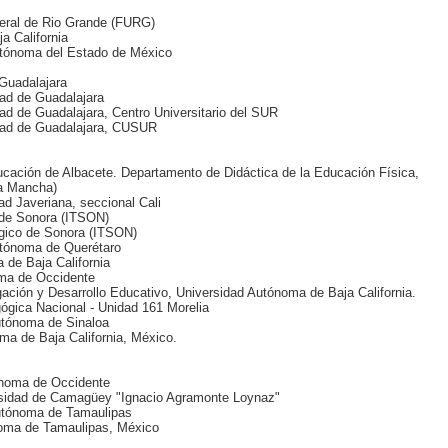
deral de Rio Grande (FURG)
a California
utónoma del Estado de México
 Guadalajara
dad de Guadalajara
dad de Guadalajara, Centro Universitario del SUR
dad de Guadalajara, CUSUR
ucación de Albacete. Departamento de Didáctica de la Educación Física,
La Mancha)
dad Javeriana, seccional Cali
o de Sonora (ITSON)
lógico de Sonora (ITSON)
utónoma de Querétaro
 de Baja California
oma de Occidente
tigación y Desarrollo Educativo, Universidad Autónoma de Baja California.
ógica Nacional - Unidad 161 Morelia
utónoma de Sinaloa
ma de Baja California, México.
ónoma de Occidente
rsidad de Camagüey "Ignacio Agramonte Loynaz"
Autónoma de Tamaulipas
noma de Tamaulipas, México