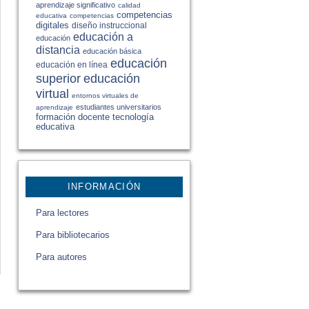
aprendizaje significativo
calidad
competencias
educativa
competencias
digitales
diseño instruccional
educación a
educación
distancia
educación básica
educación
educación en línea
educación
superior
virtual
entornos virtuales de
estudiantes universitarios
aprendizaje
formación docente
tecnología
educativa
INFORMACIÓN
Para lectores
Para bibliotecarios
Para autores