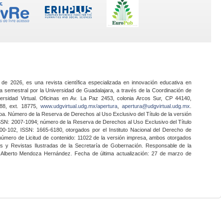
 de 2026, es una revista científica especializada en innovación educativa en
a semestral por la Universidad de Guadalajara, a través de la Coordinación de
ersidad Virtual. Oficinas en Av. La Paz 2453, colonia Arcos Sur, CP 44140,
888, ext. 18775,
www.udgvirtual.udg.mx/apertura
,
apertura@udgvirtual.udg.mx
.
a. Número de la Reserva de Derechos al Uso Exclusivo del Título de la versión
SSN: 2007-1094; número de la Reserva de Derechos al Uso Exclusivo del Título
0-102, ISSN: 1665-6180, otorgados por el Instituto Nacional del Derecho de
 número de Licitud de contenido: 11022 de la versión impresa, ambos otorgados
nes y Revistas Ilustradas de la Secretaría de Gobernación. Responsable de la
o Alberto Mendoza Hernández. Fecha de última actualización: 27 de marzo de