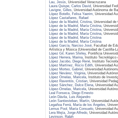
Lau, Jesús
, Universidad Veracruzana
Laura Quispe, Carlos David
, Universidad Fe
Lavigne, Gilles
, Universidad Autónoma de Baj
López Botello, Felisa Yaerim
, Universidad A
López Castañares, Rafael
López de la Madrid, Cristina
, Universidad de
López de la Madrid, María Cristina
, Universi
López de la Madrid, María Cristina
, Universi
López de la Madrid, María Cristina
, Universi
López de la Madrid, María Cristina
López de la Madrid, María Cristina
López García, Narciso José
, Facultad de Ed
Artística y Música (Universidad de Castilla-
López Gil, Karen Shirley
, Pontificia Universi
López Herrera, Marina
, Instituto Tecnológic
López Jacobo, Diego René
, Instituto Tecno
López Martínez, Rocío Edith
, Universidad A
López Morteo, Gabriel
, Universidad Autónoma
López Nevárez, Virginia
, Universidad Autón
López Ornelas, Maricela
, Instituto de Inves
López Raventós, Cristian
, Universidad Pedag
López Sánchez, Dulce Elena
, Universidad A
López-Ornelas, Maricela
, Universidad Autóno
Leal Fonseca, Diego Ernesto
León Dávila, Luis Alejandro
León Santiesteban, Martín
, Universidad Aut
Legañoa Ferrá, María de los Ángeles
, Unive
Lemus Pool, María Consuelo
, Universidad 
Lera Mejía, Jorge Alfredo
, Universidad Autó
Levinson, Ralph