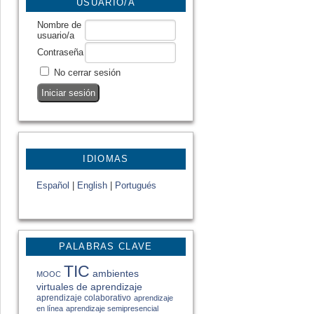
USUARIO/A
Nombre de
usuario/a
Contraseña
No cerrar sesión
IDIOMAS
Español
|
English
|
Portugués
PALABRAS CLAVE
TIC
ambientes
MOOC
virtuales de aprendizaje
aprendizaje colaborativo
aprendizaje
en línea
aprendizaje semipresencial