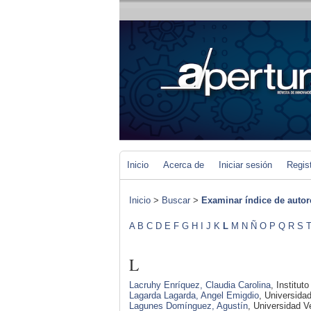
Inicio
Acerca de
Iniciar sesión
Regis
Inicio
>
Buscar
>
Examinar índice de autor
A
B
C
D
E
F
G
H
I
J
K
L
M
N
Ñ
O
P
Q
R
S
L
Lacruhy Enríquez, Claudia Carolina
, Institu
Lagarda Lagarda, Angel Emigdio
, Universida
Lagunes Domínguez, Agustín
, Universidad 