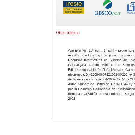
Otros índices
Apertura
vol. 18, núm. 1, abril - septiembre
ambientes virtuales que se publica de maner
Recursos Informativos del Sistema de Univ
Guadalajara, Jalisco, México. Tel.: 3268-8
Editor responsable: Dr. Rafael Morales Gambo
electrónica: 04-2009-080712102200-203, e-I
de la versión impresa: 04-2009-12151227330
Autor. Número de Licitud de Título: 13449 y
por la Comisión Calificadora de Publicacio
última actualización de este número: Sergi
2026.