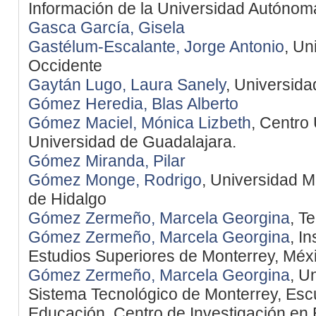
Información de la Universidad Autónom
Gasca García, Gisela
Gastélum-Escalante, Jorge Antonio
, Un
Occidente
Gaytán Lugo, Laura Sanely
, Universid
Gómez Heredia, Blas Alberto
Gómez Maciel, Mónica Lizbeth
, Centro 
Universidad de Guadalajara.
Gómez Miranda, Pilar
Gómez Monge, Rodrigo
, Universidad 
de Hidalgo
Gómez Zermeño, Marcela Georgina
, T
Gómez Zermeño, Marcela Georgina
, I
Estudios Superiores de Monterrey, Méx
Gómez Zermeño, Marcela Georgina
, U
Sistema Tecnológico de Monterrey, Es
Educación. Centro de Investigación en