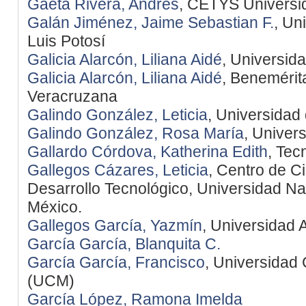
Gaeta Rivera, Andrés
, CETYS Universi
Galán Jiménez, Jaime Sebastian F.
, Un
Luis Potosí
Galicia Alarcón, Liliana Aidé
, Universid
Galicia Alarcón, Liliana Aidé
, Benemérit
Veracruzana
Galindo González, Leticia
, Universidad
Galindo González, Rosa María
, Univer
Gallardo Córdova, Katherina Edith
, Tec
Gallegos Cázares, Leticia
, Centro de C
Desarrollo Tecnológico, Universidad N
México.
Gallegos García, Yazmín
, Universidad
García García, Blanquita C.
García García, Francisco
, Universidad
(UCM)
García López, Ramona Imelda