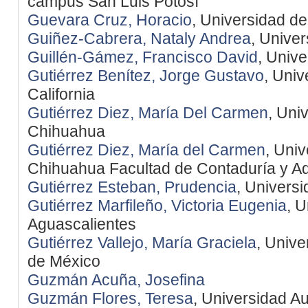
campus San Luis Potosí
Guevara Cruz, Horacio
, Universidad d
Guiñez-Cabrera, Nataly Andrea
, Univer
Guillén-Gámez, Francisco David
, Univ
Gutiérrez Benítez, Jorge Gustavo
, Uni
California
Gutiérrez Diez, María Del Carmen
, Uni
Chihuahua
Gutiérrez Diez, María del Carmen
, Uni
Chihuahua Facultad de Contaduría y Ad
Gutiérrez Esteban, Prudencia
, Univers
Gutiérrez Marfileño, Victoria Eugenia
, 
Aguascalientes
Gutiérrez Vallejo, María Graciela
, Univ
de México
Guzmán Acuña, Josefina
Guzmán Flores, Teresa
, Universidad A