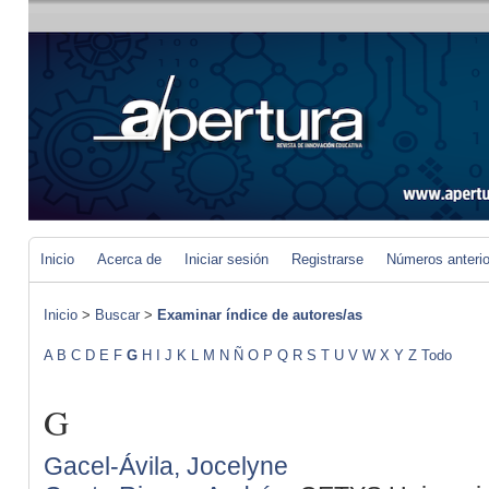
Inicio
Acerca de
Iniciar sesión
Registrarse
Números anteri
Inicio
>
Buscar
>
Examinar índice de autores/as
A
B
C
D
E
F
G
H
I
J
K
L
M
N
Ñ
O
P
Q
R
S
T
U
V
W
X
Y
Z
Todo
G
Gacel-Ávila, Jocelyne