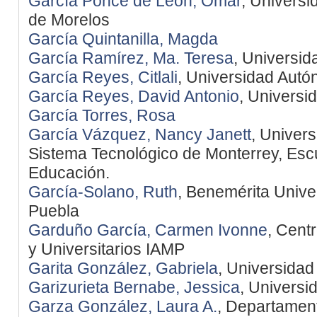
García Ponce de León, Omar
, Univers
de Morelos
García Quintanilla, Magda
García Ramírez, Ma. Teresa
, Universi
García Reyes, Citlali
, Universidad Aut
García Reyes, David Antonio
, Univers
García Torres, Rosa
García Vázquez, Nancy Janett
, Univer
Sistema Tecnológico de Monterrey, Es
Educación.
García-Solano, Ruth
, Benemérita Univ
Puebla
Garduño García, Carmen Ivonne
, Cent
y Universitarios IAMP
Garita González, Gabriela
, Universidad
Garizurieta Bernabe, Jessica
, Universi
Garza González, Laura A.
, Departamen