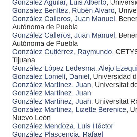
González Aguilar, Luis Alberto
, Univers
González Benítez, Rubén Alvaro
, Univ
González Calleros, Juan Manuel
, Bene
Autónoma de Puebla
González Calleros, Juan Manuel
, Bene
Autónoma de Puebla
González Gutiérrez, Raymundo
, CETYS
Tijuana
González López Ledesma, Alejo Ezequi
González Lomelí, Daniel
, Universidad 
González Martínez, Juan
, Universitat 
González Martínez, Juan
González Martínez, Juan
, Universitat Ro
González Martínez, Lizette Berenice
, U
Nuevo León
González Mendoza, Luis Héctor
González Plascencia, Rafael