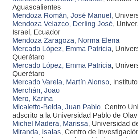
Aguascalientes
Mendoza Román, José Manuel
, Unive
Mendoza Velazco, Derling José
, Unive
Israel, Ecuador
Mendoza Zaragoza, Norma Elena
Mercado López, Emma Patricia
, Unive
Querétaro
Mercado López, Emma Patricia
, Unive
Querétaro
Mercado Varela, Martín Alonso
, Institu
Merchán, Joao
Mero, Karina
Micaletto-Belda, Juan Pablo
, Centro Uni
adscrito a la Universidad Pablo de Olav
Michel Madera, Marissa
, Universidad d
Miranda, Isaías
, Centro de Investigació