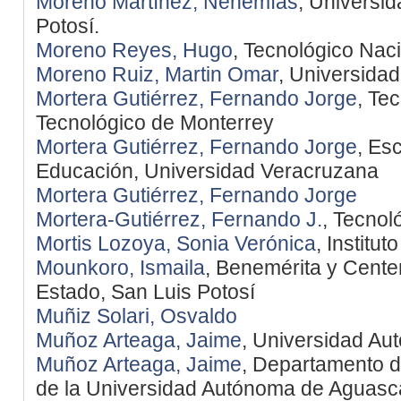
Moreno Martínez, Nehemías
, Universi
Potosí.
Moreno Reyes, Hugo
, Tecnológico Nac
Moreno Ruiz, Martin Omar
, Universida
Mortera Gutiérrez, Fernando Jorge
, Tec
Tecnológico de Monterrey
Mortera Gutiérrez, Fernando Jorge
, Es
Educación, Universidad Veracruzana
Mortera Gutiérrez, Fernando Jorge
Mortera-Gutiérrez, Fernando J.
, Tecnol
Mortis Lozoya, Sonia Verónica
, Institu
Mounkoro, Ismaila
, Benemérita y Cente
Estado, San Luis Potosí
Muñiz Solari, Osvaldo
Muñoz Arteaga, Jaime
, Universidad Au
Muñoz Arteaga, Jaime
, Departamento d
de la Universidad Autónoma de Aguasca