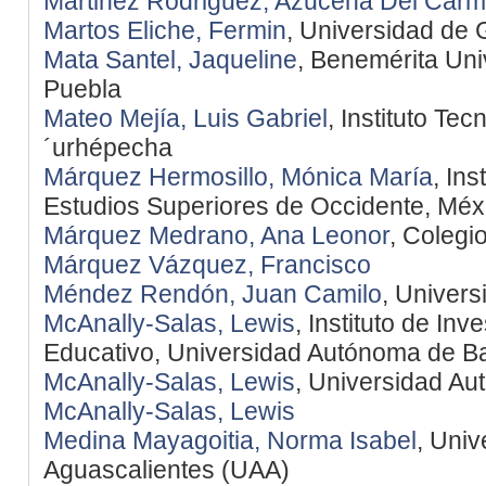
Martinez Rodriguez, Azucena Del Car
Martos Eliche, Fermin
, Universidad de
Mata Santel, Jaqueline
, Benemérita Un
Puebla
Mateo Mejía, Luis Gabriel
, Instituto Te
´urhépecha
Márquez Hermosillo, Mónica María
, Ins
Estudios Superiores de Occidente, Méx
Márquez Medrano, Ana Leonor
, Coleg
Márquez Vázquez, Francisco
Méndez Rendón, Juan Camilo
, Univers
McAnally-Salas, Lewis
, Instituto de Inv
Educativo, Universidad Autónoma de Baj
McAnally-Salas, Lewis
, Universidad Au
McAnally-Salas, Lewis
Medina Mayagoitia, Norma Isabel
, Uni
Aguascalientes (UAA)