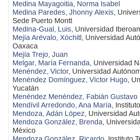
Medina Mayagoitia, Norma Isabel
Medina Paredes, Jhonny Alexis
, Univer
Sede Puerto Montt
Medina-Gual, Luis
, Universidad Ibero
Mejía Arévalo, Xóchitl
, Universidad Aut
Oaxaca
Mejía Trejo, Juan
Melgar, María Fernanda
, Universidad N
Menéndez, Victor
, Universidad Autóno
Menéndez Domínguez, Víctor Hugo
, U
Yucatán
Menéndez Menéndez, Fabián Gustavo
Mendívil Arredondo, Ana María
, Instit
Mendoza, Adán López
, Universidad A
Mendoza González, Brenda
, Universi
México
Mendoza González, Ricardo
, Instituto