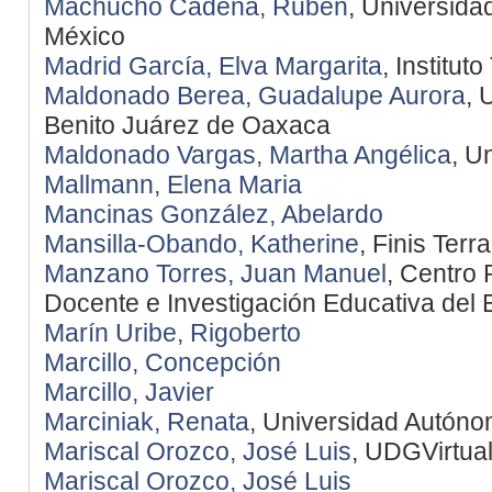
Machucho Cadena, Rubén
, Universidad
México
Madrid García, Elva Margarita
, Institu
Maldonado Berea, Guadalupe Aurora
, 
Benito Juárez de Oaxaca
Maldonado Vargas, Martha Angélica
, U
Mallmann, Elena Maria
Mancinas González, Abelardo
Mansilla-Obando, Katherine
, Finis Terr
Manzano Torres, Juan Manuel
, Centro
Docente e Investigación Educativa del
Marín Uribe, Rigoberto
Marcillo, Concepción
Marcillo, Javier
Marciniak, Renata
, Universidad Autón
Mariscal Orozco, José Luis
, UDGVirtua
Mariscal Orozco, José Luis