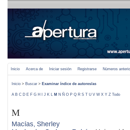
Inicio
Acerca de
Iniciar sesión
Registrarse
Números anteri
Inicio
>
Buscar
>
Examinar índice de autores/as
A
B
C
D
E
F
G
H
I
J
K
L
M
N
Ñ
O
P
Q
R
S
T
U
V
W
X
Y
Z
Todo
M
Macías, Sherley