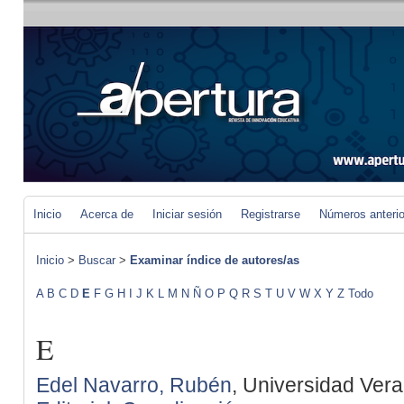
Inicio
Acerca de
Iniciar sesión
Registrarse
Números anteri
Inicio
>
Buscar
>
Examinar índice de autores/as
A
B
C
D
E
F
G
H
I
J
K
L
M
N
Ñ
O
P
Q
R
S
T
U
V
W
X
Y
Z
Todo
E
Edel Navarro, Rubén
, Universidad Ver