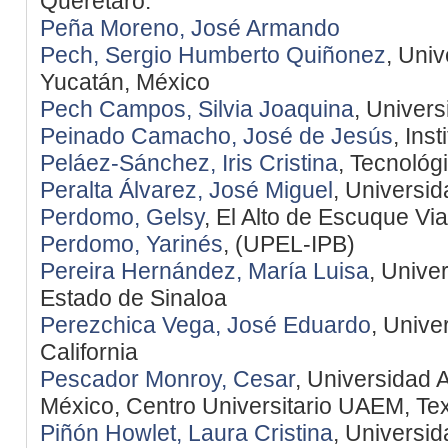
Querétaro.
Peña Moreno, José Armando
Pech, Sergio Humberto Quiñonez
, Uni
Yucatán, México
Pech Campos, Silvia Joaquina
, Univer
Peinado Camacho, José de Jesús
, Ins
Peláez-Sánchez, Iris Cristina
, Tecnológ
Peralta Álvarez, José Miguel
, Universi
Perdomo, Gelsy
, El Alto de Escuque Via
Perdomo, Yarinés
, (UPEL-IPB)
Pereira Hernández, María Luisa
, Unive
Estado de Sinaloa
Perezchica Vega, José Eduardo
, Unive
California
Pescador Monroy, Cesar
, Universidad 
México, Centro Universitario UAEM, Te
Piñón Howlet, Laura Cristina
, Universi