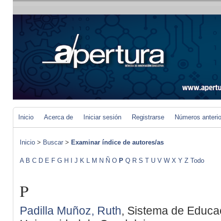
Inicio
Acerca de
Iniciar sesión
Registrarse
Números anteri
Inicio
>
Buscar
>
Examinar índice de autores/as
A
B
C
D
E
F
G
H
I
J
K
L
M
N
Ñ
O
P
Q
R
S
T
U
V
W
X
Y
Z
Todo
P
Padilla Muñoz, Ruth
, Sistema de Educa