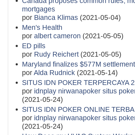
Canada proposes common rules, mor
mortgages
por
Bianca Klimas
(2021-05-04)
Men's Health
por
albert cameron
(2021-05-05)
ED pills
por
Rudy Reichert
(2021-05-05)
Maryland finalizes $577M settlement
por
Alda Rudnick
(2021-05-14)
SITUS IDN POKER TERPERCAYA 2
por
idnplay nirwanapoker situs poker
(2021-05-24)
SITUS IDN POKER ONLINE TERBA
por
idnplay nirwanapoker situs poker
(2021-05-24)