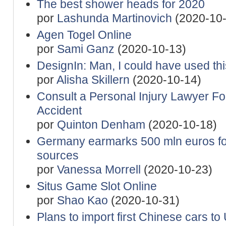
The best shower heads for 2020
por
Lashunda Martinovich
(2020-10-
Agen Togel Online
por
Sami Ganz
(2020-10-13)
DesignIn: Man, I could have used th
por
Alisha Skillern
(2020-10-14)
Consult a Personal Injury Lawyer For
Accident
por
Quinton Denham
(2020-10-18)
Germany earmarks 500 mln euros for 
sources
por
Vanessa Morrell
(2020-10-23)
Situs Game Slot Online
por
Shao Kao
(2020-10-31)
Plans to import first Chinese cars t