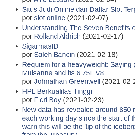
Situs Judi Online dan Daftar Slot Te
por
slot online
(2021-02-07)
Understanding The Seven Benefits of
por
Rolland Aldrich
(2021-02-17)
SigarmasID
por
Saleh Bancin
(2021-02-18)
Requiem for a heavyweight: Saying 
Mulsanne and its 6.75L V8
por
Johnathan Greenwell
(2021-02-
HPL Berkualitas Tinggi
por
Ficri Boy
(2021-02-23)
New data has revealed around 850 re
each working day since the start of t
warn this will be the 'tip of the icebe
from the Treasury