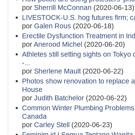
por
Sherrill McConnan
(2020-06-13)
LIVESTOCK-U.S. hog futures firm; catt
por
Galen Rous
(2020-06-18)
Erectile Dysfunction Treatment in Ind
por
Anerood Michel
(2020-06-20)
Athletes still setting sights on Tokyo
-...
por
Sherlene Mault
(2020-06-22)
Photos show renovation to replace ai
House
por
Judith Batchelor
(2020-06-22)
Common Winter Plumbing Problems Af
Canada
por
Carley Stell
(2020-06-23)
Feminim.id | Semua Tentang Wanita 