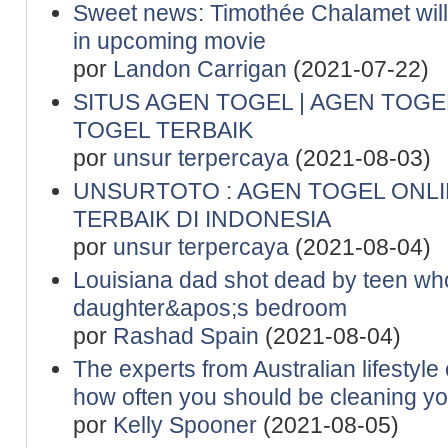
Sweet news: Timothée Chalamet will
in upcoming movie
por
Landon Carrigan
(2021-07-22)
SITUS AGEN TOGEL | AGEN TOGE
TOGEL TERBAIK
por
unsur terpercaya
(2021-08-03)
UNSURTOTO : AGEN TOGEL ONL
TERBAIK DI INDONESIA
por
unsur terpercaya
(2021-08-04)
Louisiana dad shot dead by teen wh
daughter&apos;s bedroom
por
Rashad Spain
(2021-08-04)
The experts from Australian lifesty
how often you should be cleaning yo
por
Kelly Spooner
(2021-08-05)