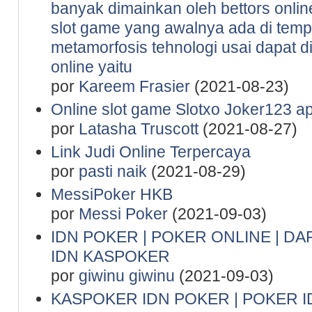
banyak dimainkan oleh bettors onlin
slot game yang awalnya ada di tempa
metamorfosis tehnologi usai dapat d
online yaitu
por
Kareem Frasier
(2021-08-23)
Online slot game Slotxo Joker123 ap
por
Latasha Truscott
(2021-08-27)
Link Judi Online Terpercaya
por
pasti naik
(2021-08-29)
MessiPoker HKB
por
Messi Poker
(2021-09-03)
IDN POKER | POKER ONLINE | DA
IDN KASPOKER
por
giwinu giwinu
(2021-09-03)
KASPOKER IDN POKER | POKER I