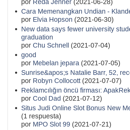
por
Reda Jenner
(2021-06-28)
Cara Memenangkan Undian - Klande
por
Elvia Hopson
(2021-06-30)
New data says fewer university stude
graduation
por
Chu Schnell
(2021-07-04)
good
por
Mebelan jepara
(2021-07-05)
Sunrise&apos;s Natalie Barr, 52, rec
por
Robyn Collocott
(2021-07-07)
Reklamcılığın öncü firması: ApakRe
por
Cool Dad
(2021-07-12)
Situs Judi Online Slot Bonus New 
(1 respuesta)
por
MPO Slot 99
(2021-07-21)