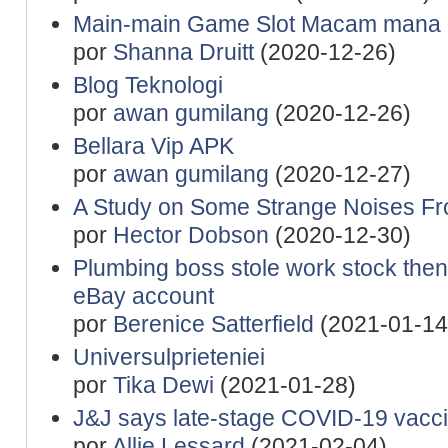
Main-main Game Slot Macam mana Me
por
Shanna Druitt
(2020-12-26)
Blog Teknologi
por
awan gumilang
(2020-12-26)
Bellara Vip APK
por
awan gumilang
(2020-12-27)
A Study on Some Strange Noises F
por
Hector Dobson
(2020-12-30)
Plumbing boss stole work stock then 
eBay account
por
Berenice Satterfield
(2021-01-14
Universulprieteniei
por
Tika Dewi
(2021-01-28)
J&J says late-stage COVID-19 vaccine
por
Allie Lessard
(2021-02-04)