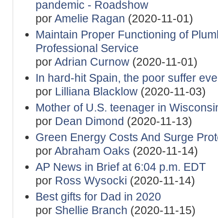
pandemic - Roadshow
por
Amelie Ragan
(2020-11-01)
Maintain Proper Functioning of Plu
Professional Service
por
Adrian Curnow
(2020-11-01)
In hard-hit Spain, the poor suffer e
por
Lilliana Blacklow
(2020-11-03)
Mother of U.S. teenager in Wisconsin s
por
Dean Dimond
(2020-11-13)
Green Energy Costs And Surge Prot
por
Abraham Oaks
(2020-11-14)
AP News in Brief at 6:04 p.m. EDT
por
Ross Wysocki
(2020-11-14)
Best gifts for Dad in 2020
por
Shellie Branch
(2020-11-15)