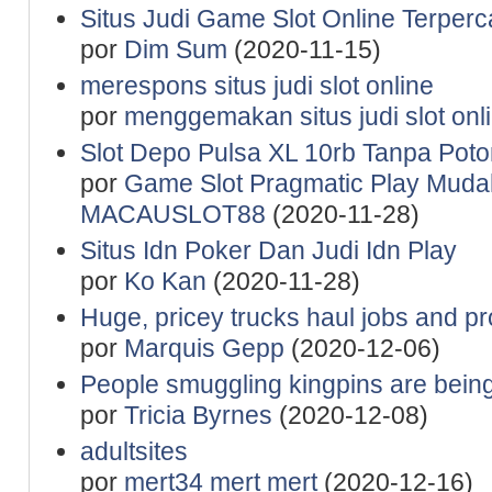
Situs Judi Game Slot Online Terper
por
Dim Sum
(2020-11-15)
merespons situs judi slot online
por
menggemakan situs judi slot onl
Slot Depo Pulsa XL 10rb Tanpa P
por
Game Slot Pragmatic Play Mud
MACAUSLOT88
(2020-11-28)
Situs Idn Poker Dan Judi Idn Play
por
Ko Kan
(2020-11-28)
Huge, pricey trucks haul jobs and pro
por
Marquis Gepp
(2020-12-06)
People smuggling kingpins are being
por
Tricia Byrnes
(2020-12-08)
adultsites
por
mert34 mert mert
(2020-12-16)