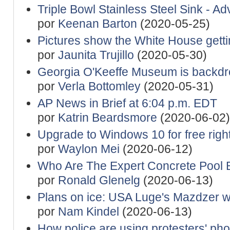
Triple Bowl Stainless Steel Sink - Adv
por
Keenan Barton
(2020-05-25)
Pictures show the White House gett
por
Jaunita Trujillo
(2020-05-30)
Georgia O'Keeffe Museum is backdro
por
Verla Bottomley
(2020-05-31)
AP News in Brief at 6:04 p.m. EDT
por
Katrin Beardsmore
(2020-06-02)
Upgrade to Windows 10 for free righ
por
Waylon Mei
(2020-06-12)
Who Are The Expert Concrete Pool B
por
Ronald Glenelg
(2020-06-13)
Plans on ice: USA Luge's Mazdzer 
por
Nam Kindel
(2020-06-13)
How police are using protesters' ph