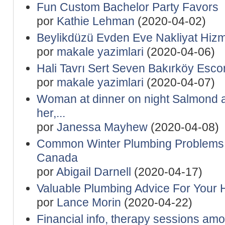
Fun Custom Bachelor Party Favors
por
Kathie Lehman
(2020-04-02)
Beylikdüzü Evden Eve Nakliyat Hizme
por
makale yazimlari
(2020-04-06)
Hali Tavrı Sert Seven Bakırköy Escor
por
makale yazimlari
(2020-04-07)
Woman at dinner on night Salmond ac
her,...
por
Janessa Mayhew
(2020-04-08)
Common Winter Plumbing Problems Af
Canada
por
Abigail Darnell
(2020-04-17)
Valuable Plumbing Advice For Your
por
Lance Morin
(2020-04-22)
Financial info, therapy sessions am