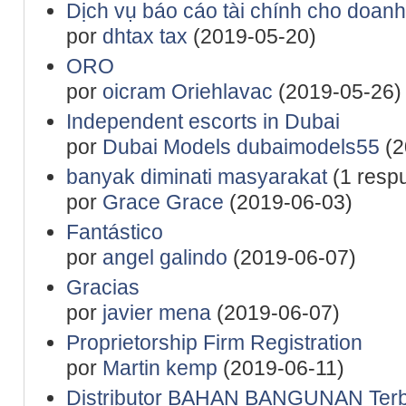
Dịch vụ báo cáo tài chính cho doan
por
dhtax tax
(2019-05-20)
ORO
por
oicram Oriehlavac
(2019-05-26)
Independent escorts in Dubai
por
Dubai Models dubaimodels55
(2
banyak diminati masyarakat
(1 resp
por
Grace Grace
(2019-06-03)
Fantástico
por
angel galindo
(2019-06-07)
Gracias
por
javier mena
(2019-06-07)
Proprietorship Firm Registration
por
Martin kemp
(2019-06-11)
Distributor BAHAN BANGUNAN Terb