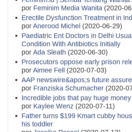
por
Feminim Media Wanita
(2020-06
Erectile Dysfunction Treatment in Ind
por
Anerood Michel
(2020-06-29)
Paediatric Ent Doctors in Delhi Usua
Condition With Antibiotics Initially
por
Ada Sleath
(2020-06-30)
Prosecutors oppose early prison re
por
Aimee Fell
(2020-07-03)
AAP newswire&apos;s future assured
por
Franziska Schumacher
(2020-07
Incredible jobs that pay huge money
por
Kaylee Wenz
(2020-07-11)
Father turns $199 Kmart cubby hous
his toddler