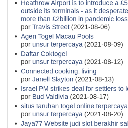
Heathrow Airport is to introduce a £
outside its terminals - as it desperat
more than £2billion in pandemic los
por
Travis Street
(2021-08-06)
Agen Togel Macau Pools
por
unsur terpercaya
(2021-08-09)
Daftar Coktogel
por
unsur terpercaya
(2021-08-12)
Connected cooking, living
por
Janell Slayton
(2021-08-13)
Israel PM strikes deal for settlers t
por
Bud Valdivia
(2021-08-17)
situs taruhan togel online terpercaya
por
unsur terpercaya
(2021-08-20)
Jaya77 Website judi slot berakhir sah