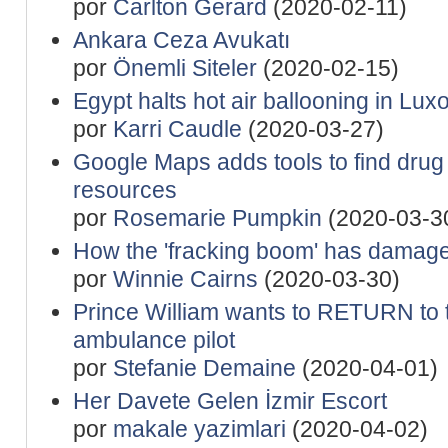
por
Carlton Gerard
(2020-02-11)
Ankara Ceza Avukatı
por
Önemli Siteler
(2020-02-15)
Egypt halts hot air ballooning in Luxo
por
Karri Caudle
(2020-03-27)
Google Maps adds tools to find drug
resources
por
Rosemarie Pumpkin
(2020-03-3
How the 'fracking boom' has damaged
por
Winnie Cairns
(2020-03-30)
Prince William wants to RETURN to 
ambulance pilot
por
Stefanie Demaine
(2020-04-01)
Her Davete Gelen İzmir Escort
por
makale yazimlari
(2020-04-02)