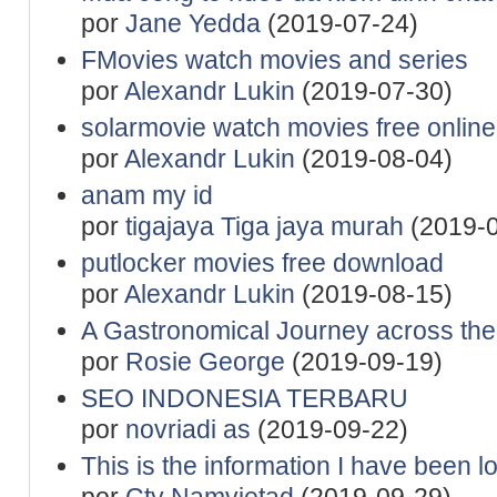
por
Jane Yedda
(2019-07-24)
FMovies watch movies and series
por
Alexandr Lukin
(2019-07-30)
solarmovie watch movies free online
por
Alexandr Lukin
(2019-08-04)
anam my id
por
tigajaya Tiga jaya murah
(2019-0
putlocker movies free download
por
Alexandr Lukin
(2019-08-15)
A Gastronomical Journey across th
por
Rosie George
(2019-09-19)
SEO INDONESIA TERBARU
por
novriadi as
(2019-09-22)
This is the information I have been l
por
Cty Namvietad
(2019-09-29)