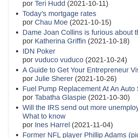
por
Teri Hudd
(2021-10-11)
Today's mortgage rates
por
Chau Moe
(2021-10-15)
Dame Joan Collins is furious about t
por
Katherina Griffin
(2021-10-18)
IDN Poker
por
vuduco vuduco
(2021-10-24)
A Guide to Get Your Entrepreneur Vi
por
Julie Sherer
(2021-10-26)
Fuel Pump Replacement At An Auto 
por
Tabatha Glaspie
(2021-10-30)
Will the IRS send out more unemploym
What to know
por
Ines Harrel
(2021-11-04)
Former NFL player Phillip Adams (pic