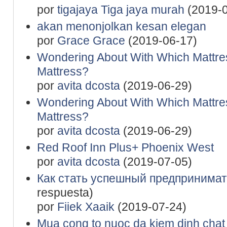
por
tigajaya Tiga jaya murah
(2019-0
akan menonjolkan kesan elegan
por
Grace Grace
(2019-06-17)
Wondering About With Which Mattre
Mattress?
por
avita dcosta
(2019-06-29)
Wondering About With Which Mattre
Mattress?
por
avita dcosta
(2019-06-29)
Red Roof Inn Plus+ Phoenix West
por
avita dcosta
(2019-07-05)
Как стать успешный предпринимат
respuesta)
por
Fiiek Xaaik
(2019-07-24)
Mua cong to nuoc da kiem dinh chat