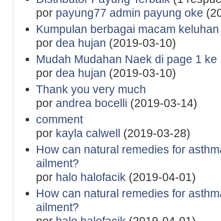
por
payung77 admin payung oke
(20
Kumpulan berbagai macam keluhan p
por
dea hujan
(2019-03-10)
Mudah Mudahan Naek di page 1 ke 
por
dea hujan
(2019-03-10)
Thank you very much
por
andrea bocelli
(2019-03-14)
comment
por
kayla calwell
(2019-03-28)
How can natural remedies for asthm
ailment?
por
halo halofacik
(2019-04-01)
How can natural remedies for asthm
ailment?
por
halo halofacik
(2019-04-01)