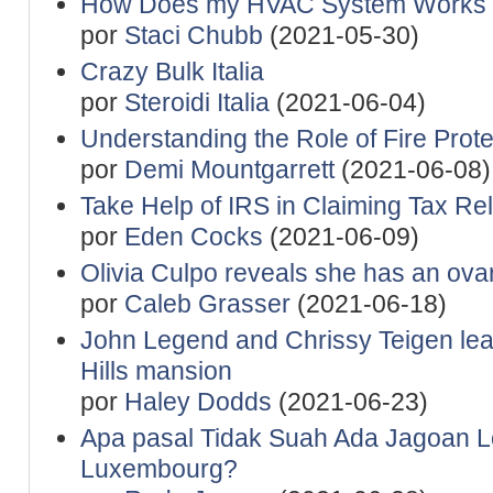
How Does my HVAC System Works - 
por
Staci Chubb
(2021-05-30)
Crazy Bulk Italia
por
Steroidi Italia
(2021-06-04)
Understanding the Role of Fire Prote
por
Demi Mountgarrett
(2021-06-08)
Take Help of IRS in Claiming Tax Rel
por
Eden Cocks
(2021-06-09)
Olivia Culpo reveals she has an ovar
por
Caleb Grasser
(2021-06-18)
John Legend and Chrissy Teigen le
Hills mansion
por
Haley Dodds
(2021-06-23)
Apa pasal Tidak Suah Ada Jagoan Lo
Luxembourg?