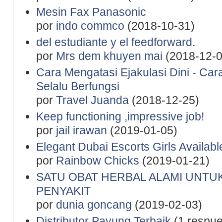
Mesin Fax Panasonic
por
indo commco
(2018-10-31)
del estudiante y el feedforward.
por
Mrs dem khuyen mai
(2018-12-0
Cara Mengatasi Ejakulasi Dini - Ca
Selalu Berfungsi
por
Travel Juanda
(2018-12-25)
Keep functioning ,impressive job!
por
jail irawan
(2019-01-05)
Elegant Dubai Escorts Girls Availab
por
Rainbow Chicks
(2019-01-21)
SATU OBAT HERBAL ALAMI UNTU
PENYAKIT
por
dunia goncang
(2019-02-03)
Distributor Payung Terbaik
(1 respue