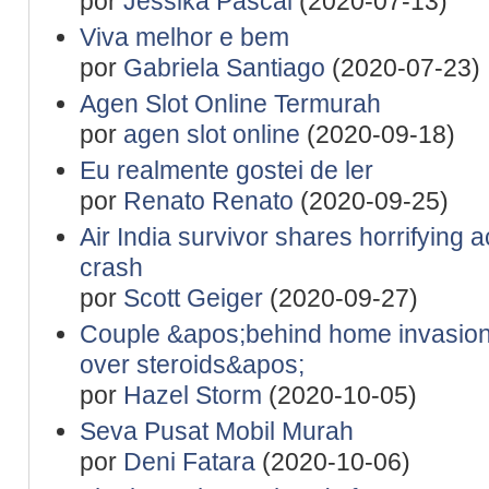
por
Jessika Pascal
(2020-07-13)
Viva melhor e bem
por
Gabriela Santiago
(2020-07-23)
Agen Slot Online Termurah
por
agen slot online
(2020-09-18)
Eu realmente gostei de ler
por
Renato Renato
(2020-09-25)
Air India survivor shares horrifying a
crash
por
Scott Geiger
(2020-09-27)
Couple &apos;behind home invasion
over steroids&apos;
por
Hazel Storm
(2020-10-05)
Seva Pusat Mobil Murah
por
Deni Fatara
(2020-10-06)