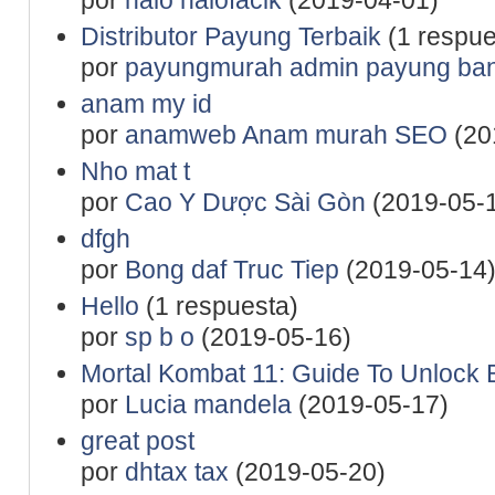
Distributor Payung Terbaik
(1 respue
por
payungmurah admin payung ba
anam my id
por
anamweb Anam murah SEO
(20
Nho mat t
por
Cao Y Dược Sài Gòn
(2019-05-
dfgh
por
Bong daf Truc Tiep
(2019-05-14
Hello
(1 respuesta)
por
sp b o
(2019-05-16)
Mortal Kombat 11: Guide To Unlock
por
Lucia mandela
(2019-05-17)
great post
por
dhtax tax
(2019-05-20)