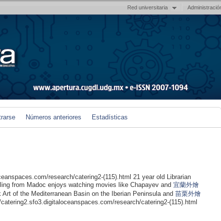
Red universitaria
Administració
trarse
Números anteriores
Estadísticas
oceanspaces.com/research/catering2-(115).html 21 year old Librarian
ling from Madoc enjoys watching movies like Chapayev and
宜蘭外燴
k Art of the Mediterranean Basin on the Iberian Peninsula and
苗栗外燴
/catering2.sfo3.digitaloceanspaces.com/research/catering2-(115).html