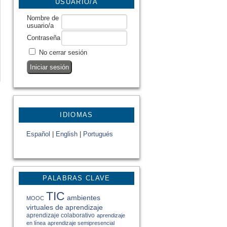
USUARIO/A
Nombre de
usuario/a
Contraseña
No cerrar sesión
IDIOMAS
Español
|
English
|
Portugués
PALABRAS CLAVE
TIC
ambientes
MOOC
virtuales de aprendizaje
aprendizaje colaborativo
aprendizaje
en línea
aprendizaje semipresencial