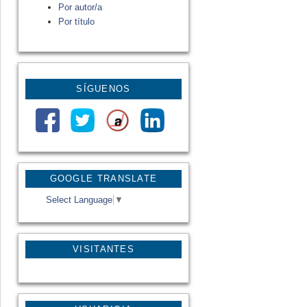
Por autor/a
Por título
SÍGUENOS
GOOGLE TRANSLATE
Select Language
▼
VISITANTES