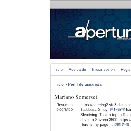
Inicio
Acerca de
Iniciar sesión
Regis
Inicio
>
Perfil de usuario/a
Mariano Somerset
Resumen
https://catering2.sfo3.digital
biográfico
Taddeusz Siney,
戶外婚禮
hai
Skydiving. Took a trip to Roc
drives a Savana 3500. https:/
Here is my page ...
到府外燴