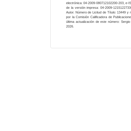
electrónica: 04-2009-080712102200-203, e-I
de la versión impresa: 04-2009-12151227330
Autor. Número de Licitud de Título: 13449 y
por la Comisión Calificadora de Publicacio
última actualización de este número: Sergi
2026.