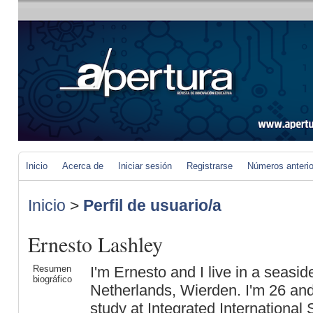
Inicio
Acerca de
Iniciar sesión
Registrarse
Números anteri
Inicio
>
Perfil de usuario/a
Ernesto Lashley
Resumen
I'm Ernesto and I live in a seaside
biográfico
Netherlands, Wierden. I'm 26 and 
study at Integrated International 