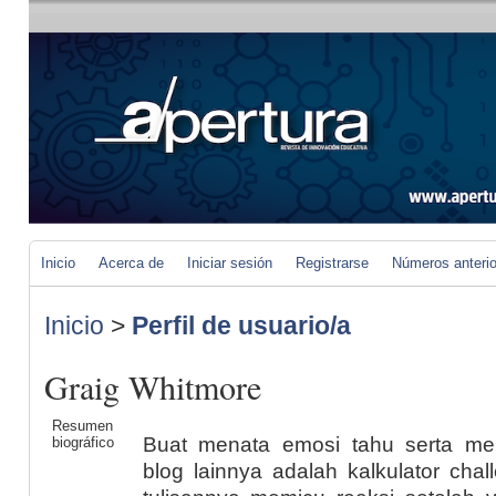
Inicio
Acerca de
Iniciar sesión
Registrarse
Números anteri
Inicio
>
Perfil de usuario/a
Graig Whitmore
Resumen
Buat menata emosi tahu serta m
biográfico
blog lainnya adalah kalkulator cha