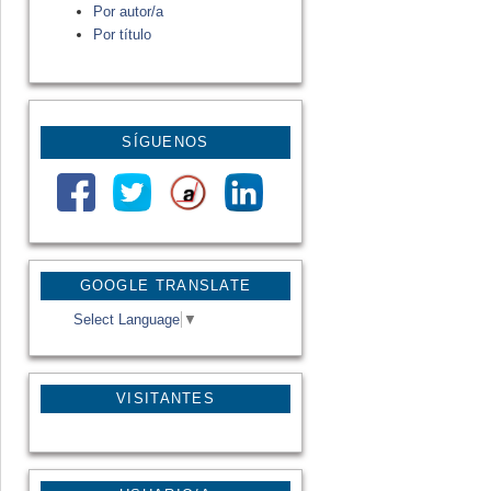
Por autor/a
Por título
SÍGUENOS
GOOGLE TRANSLATE
Select Language
▼
VISITANTES