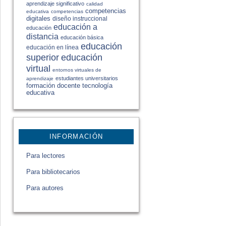
aprendizaje significativo
calidad
competencias
educativa
competencias
digitales
diseño instruccional
educación a
educación
distancia
educación básica
educación
educación en línea
educación
superior
virtual
entornos virtuales de
estudiantes universitarios
aprendizaje
formación docente
tecnología
educativa
INFORMACIÓN
Para lectores
Para bibliotecarios
Para autores