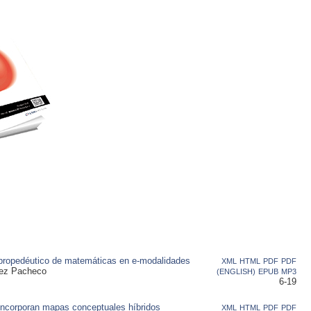
o propedéutico de matemáticas en e-modalidades
XML
HTML
PDF
PDF
rez Pacheco
(ENGLISH)
EPUB
MP3
6-19
 incorporan mapas conceptuales híbridos
XML
HTML
PDF
PDF