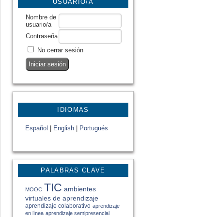
USUARIO/A
Nombre de
usuario/a
Contraseña
No cerrar sesión
IDIOMAS
Español
|
English
|
Portugués
PALABRAS CLAVE
TIC
ambientes
MOOC
virtuales de aprendizaje
aprendizaje colaborativo
aprendizaje
en línea
aprendizaje semipresencial