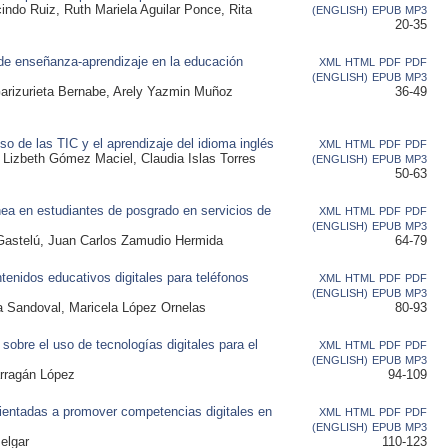
ndo Ruiz, Ruth Mariela Aguilar Ponce, Rita
(ENGLISH)
EPUB
MP3
20-35
de enseñanza-aprendizaje en la educación
XML
HTML
PDF
PDF
(ENGLISH)
EPUB
MP3
arizurieta Bernabe, Arely Yazmin Muñoz
36-49
so de las TIC y el aprendizaje del idioma inglés
XML
HTML
PDF
PDF
 Lizbeth Gómez Maciel, Claudia Islas Torres
(ENGLISH)
EPUB
MP3
50-63
nea en estudiantes de posgrado en servicios de
XML
HTML
PDF
PDF
(ENGLISH)
EPUB
MP3
s Gastelú, Juan Carlos Zamudio Hermida
64-79
ntenidos educativos digitales para teléfonos
XML
HTML
PDF
PDF
(ENGLISH)
EPUB
MP3
a Sandoval, Maricela López Ornelas
80-93
sobre el uso de tecnologías digitales para el
XML
HTML
PDF
PDF
(ENGLISH)
EPUB
MP3
arragán López
94-109
ientadas a promover competencias digitales en
XML
HTML
PDF
PDF
(ENGLISH)
EPUB
MP3
elgar
110-123