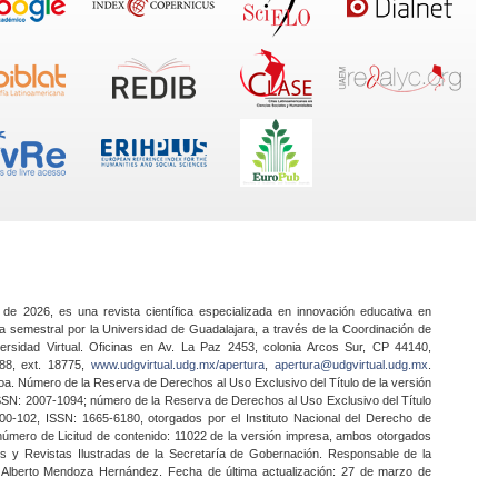
 de 2026, es una revista científica especializada en innovación educativa en
a semestral por la Universidad de Guadalajara, a través de la Coordinación de
ersidad Virtual. Oficinas en Av. La Paz 2453, colonia Arcos Sur, CP 44140,
888, ext. 18775,
www.udgvirtual.udg.mx/apertura
,
apertura@udgvirtual.udg.mx
.
a. Número de la Reserva de Derechos al Uso Exclusivo del Título de la versión
SSN: 2007-1094; número de la Reserva de Derechos al Uso Exclusivo del Título
0-102, ISSN: 1665-6180, otorgados por el Instituto Nacional del Derecho de
 número de Licitud de contenido: 11022 de la versión impresa, ambos otorgados
nes y Revistas Ilustradas de la Secretaría de Gobernación. Responsable de la
o Alberto Mendoza Hernández. Fecha de última actualización: 27 de marzo de