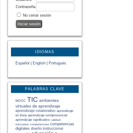
Contraseña
No cerrar sesión
IDIOMAS
Español
|
English
|
Portugués
PALABRAS CLAVE
TIC
ambientes
MOOC
virtuales de aprendizaje
aprendizaje colaborativo
aprendizaje
en línea
aprendizaje semipresencial
aprendizaje significativo
calidad
competencias
educativa
competencias
digitales
diseño instruccional