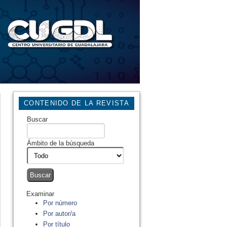
CONTENIDO DE LA REVISTA
Buscar
Ámbito de la búsqueda
Examinar
Por número
Por autor/a
Por título