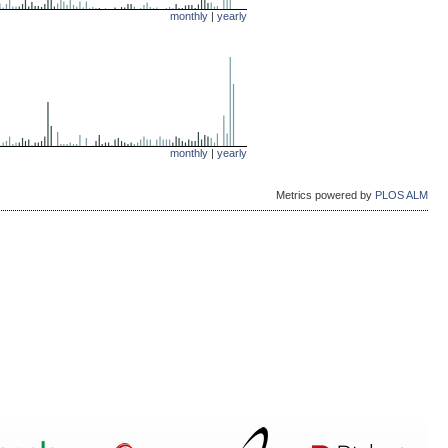
monthly
|
yearly
monthly
|
yearly
Metrics powered by
PLOS ALM