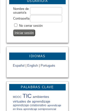
USUARIO/A
Nombre de
usuario/a
Contraseña
No cerrar sesión
IDIOMAS
Español
|
English
|
Portugués
PALABRAS CLAVE
TIC
ambientes
MOOC
virtuales de aprendizaje
aprendizaje colaborativo
aprendizaje
en línea
aprendizaje semipresencial