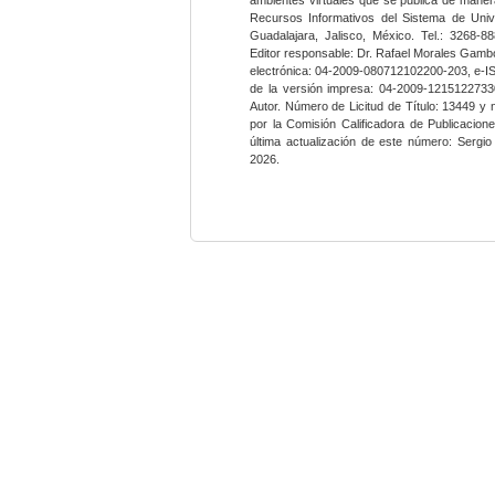
Recursos Informativos del Sistema de Univ
Guadalajara, Jalisco, México. Tel.: 3268-8
Editor responsable: Dr. Rafael Morales Gambo
electrónica: 04-2009-080712102200-203, e-I
de la versión impresa: 04-2009-12151227330
Autor. Número de Licitud de Título: 13449 y
por la Comisión Calificadora de Publicacio
última actualización de este número: Sergi
2026.