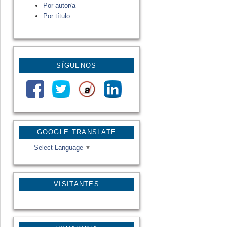
Por autor/a
Por título
SÍGUENOS
GOOGLE TRANSLATE
Select Language
▼
VISITANTES