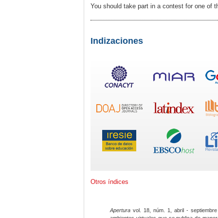
You should take part in a contest for one of 
Indizaciones
Otros índices
Apertura
vol. 18, núm. 1, abril - septiembre
ambientes virtuales que se publica de maner