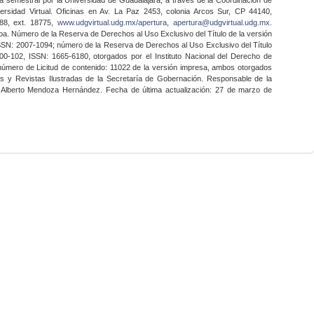
ersidad Virtual. Oficinas en Av. La Paz 2453, colonia Arcos Sur, CP 44140,
888, ext. 18775,
www.udgvirtual.udg.mx/apertura
,
apertura@udgvirtual.udg.mx
.
a. Número de la Reserva de Derechos al Uso Exclusivo del Título de la versión
SSN: 2007-1094; número de la Reserva de Derechos al Uso Exclusivo del Título
0-102, ISSN: 1665-6180, otorgados por el Instituto Nacional del Derecho de
 número de Licitud de contenido: 11022 de la versión impresa, ambos otorgados
nes y Revistas Ilustradas de la Secretaría de Gobernación. Responsable de la
o Alberto Mendoza Hernández. Fecha de última actualización: 27 de marzo de