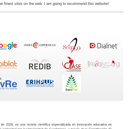
the finest sites on the web. I am going to recommend this website!
 de 2026, es una revista científica especializada en innovación educativa en
a semestral por la Universidad de Guadalajara, a través de la Coordinación de