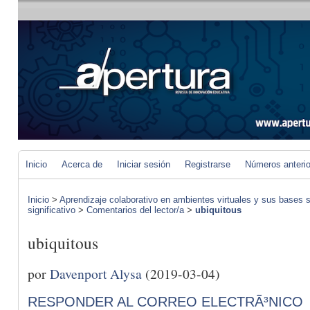
Inicio
Acerca de
Iniciar sesión
Registrarse
Números anteri
Inicio
>
Aprendizaje colaborativo en ambientes virtuales y sus bases s
significativo
>
Comentarios del lector/a
>
ubiquitous
ubiquitous
por
Davenport Alysa
(2019-03-04)
RESPONDER AL CORREO ELECTRÃ³NICO