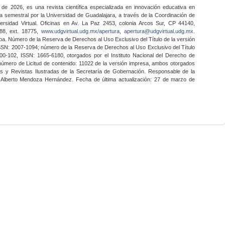
 de 2026, es una revista científica especializada en innovación educativa en
a semestral por la Universidad de Guadalajara, a través de la Coordinación de
ersidad Virtual. Oficinas en Av. La Paz 2453, colonia Arcos Sur, CP 44140,
888, ext. 18775,
www.udgvirtual.udg.mx/apertura
,
apertura@udgvirtual.udg.mx
.
a. Número de la Reserva de Derechos al Uso Exclusivo del Título de la versión
SSN: 2007-1094; número de la Reserva de Derechos al Uso Exclusivo del Título
0-102, ISSN: 1665-6180, otorgados por el Instituto Nacional del Derecho de
 número de Licitud de contenido: 11022 de la versión impresa, ambos otorgados
nes y Revistas Ilustradas de la Secretaría de Gobernación. Responsable de la
o Alberto Mendoza Hernández. Fecha de última actualización: 27 de marzo de