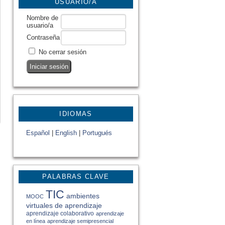
USUARIO/A
Nombre de
usuario/a
Contraseña
No cerrar sesión
IDIOMAS
Español
|
English
|
Portugués
PALABRAS CLAVE
TIC
ambientes
MOOC
virtuales de aprendizaje
aprendizaje colaborativo
aprendizaje
en línea
aprendizaje semipresencial