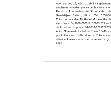
Apertura
vol. 18, núm. 1, abril - septiembre
ambientes virtuales que se publica de maner
Recursos Informativos del Sistema de Univ
Guadalajara, Jalisco, México. Tel.: 3268-8
Editor responsable: Dr. Rafael Morales Gambo
electrónica: 04-2009-080712102200-203, e-I
de la versión impresa: 04-2009-12151227330
Autor. Número de Licitud de Título: 13449 y
por la Comisión Calificadora de Publicacio
última actualización de este número: Sergi
2026.