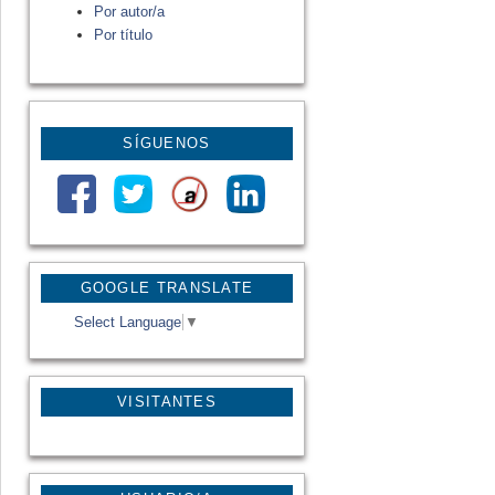
Por autor/a
Por título
SÍGUENOS
GOOGLE TRANSLATE
Select Language
▼
VISITANTES