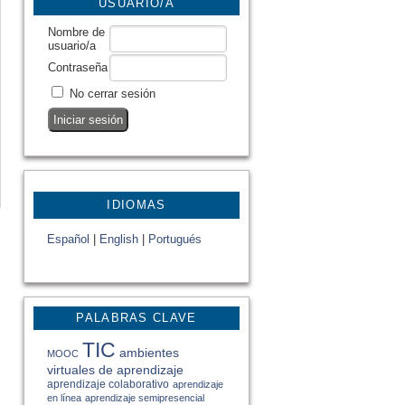
USUARIO/A
Nombre de
usuario/a
Contraseña
No cerrar sesión
IDIOMAS
Español
|
English
|
Portugués
PALABRAS CLAVE
TIC
ambientes
MOOC
virtuales de aprendizaje
aprendizaje colaborativo
aprendizaje
en línea
aprendizaje semipresencial