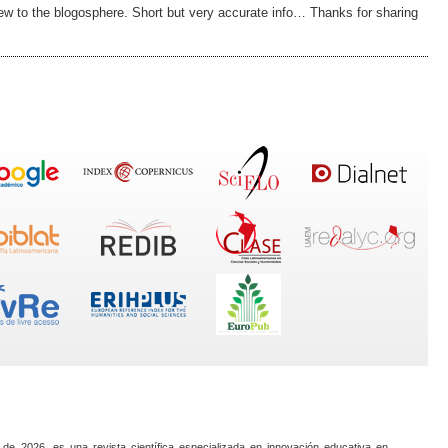
 new to the blogosphere. Short but very accurate info… Thanks for sharing
 de 2026, es una revista científica especializada en innovación educativa en