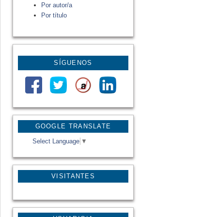
Por autor/a
Por título
SÍGUENOS
GOOGLE TRANSLATE
Select Language
▼
VISITANTES