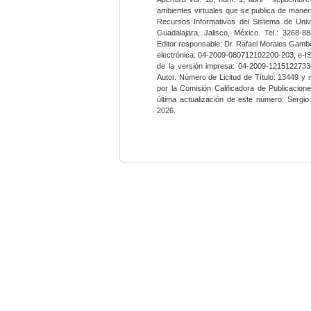
ambientes virtuales que se publica de maner
Recursos Informativos del Sistema de Univ
Guadalajara, Jalisco, México. Tel.: 3268-8
Editor responsable: Dr. Rafael Morales Gambo
electrónica: 04-2009-080712102200-203, e-I
de la versión impresa: 04-2009-12151227330
Autor. Número de Licitud de Título: 13449 y
por la Comisión Calificadora de Publicacio
última actualización de este número: Sergi
2026.