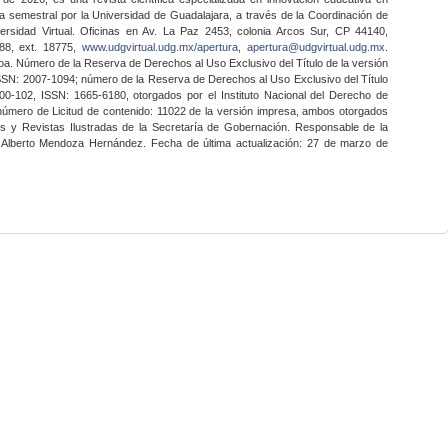
a semestral por la Universidad de Guadalajara, a través de la Coordinación de
ersidad Virtual. Oficinas en Av. La Paz 2453, colonia Arcos Sur, CP 44140,
888, ext. 18775,
www.udgvirtual.udg.mx/apertura
,
apertura@udgvirtual.udg.mx
.
a. Número de la Reserva de Derechos al Uso Exclusivo del Título de la versión
SSN: 2007-1094; número de la Reserva de Derechos al Uso Exclusivo del Título
0-102, ISSN: 1665-6180, otorgados por el Instituto Nacional del Derecho de
 número de Licitud de contenido: 11022 de la versión impresa, ambos otorgados
nes y Revistas Ilustradas de la Secretaría de Gobernación. Responsable de la
o Alberto Mendoza Hernández. Fecha de última actualización: 27 de marzo de