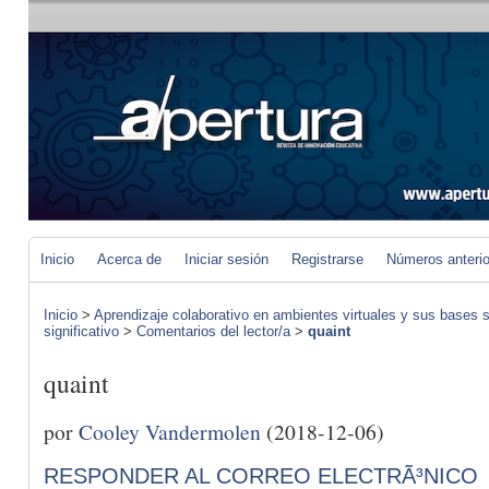
Inicio
Acerca de
Iniciar sesión
Registrarse
Números anteri
Inicio
>
Aprendizaje colaborativo en ambientes virtuales y sus bases s
significativo
>
Comentarios del lector/a
>
quaint
quaint
por
Cooley Vandermolen
(2018-12-06)
RESPONDER AL CORREO ELECTRÃ³NICO