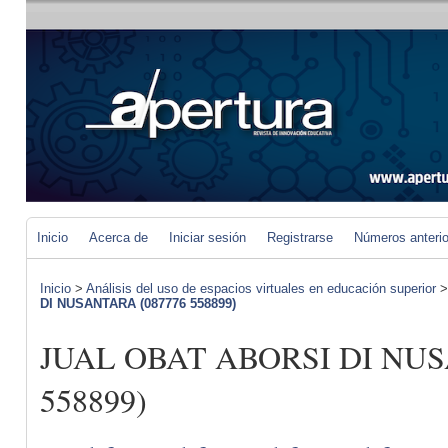
Inicio
Acerca de
Iniciar sesión
Registrarse
Números anteri
Inicio
>
Análisis del uso de espacios virtuales en educación superior
DI NUSANTARA (087776 558899)
JUAL OBAT ABORSI DI NUS
558899)