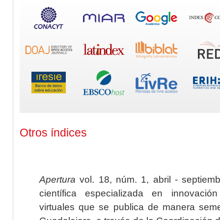
Otros índices
Apertura
vol. 18, núm. 1, abril - septiem
científica especializada en innovaci
virtuales que se publica de manera seme