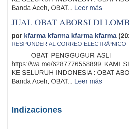
Banda Aceh, OBAT...
Leer más
JUAL OBAT ABORSI DI LOMBO
por
kfarma kfarma kfarma kfarma
(20
RESPONDER AL CORREO ELECTRÃ³NICO
OBAT PENGGUGUR AS
https://wa.me/6287776558899 KAM
KE SELURUH INDONESIA : OBAT ABO
Banda Aceh, OBAT...
Leer más
Indizaciones