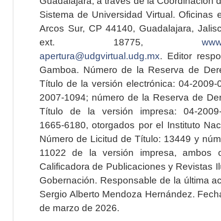
Guadalajara, a través de la Coordinación 
Sistema de Universidad Virtual. Oficinas 
Arcos Sur, CP 44140, Guadalajara, Jalisc
ext. 18775,
www.
apertura@udgvirtual.udg.mx
. Editor resp
Gamboa. Número de la Reserva de Dere
Título de la versión electrónica: 04-200
2007-1094; número de la Reserva de Der
Título de la versión impresa: 04-200
1665-6180, otorgados por el Instituto Nac
Número de Licitud de Título: 13449 y núme
11022 de la versión impresa, ambos o
Calificadora de Publicaciones y Revistas I
Gobernación. Responsable de la última ac
Sergio Alberto Mendoza Hernández. Fecha 
de marzo de 2026.