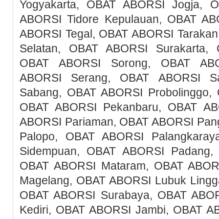
Yogyakarta, OBAT ABORSI Jogja, 
ABORSI Tidore Kepulauan, OBAT ABO
ABORSI Tegal, OBAT ABORSI Tarakan
Selatan, OBAT ABORSI Surakarta,
OBAT ABORSI Sorong, OBAT ABO
ABORSI Serang, OBAT ABORSI S
Sabang, OBAT ABORSI Probolinggo,
OBAT ABORSI Pekanbaru, OBAT AB
ABORSI Pariaman, OBAT ABORSI Pang
Palopo, OBAT ABORSI Palangkara
Sidempuan, OBAT ABORSI Padang,
OBAT ABORSI Mataram, OBAT ABOR
Magelang, OBAT ABORSI Lubuk Lingg
OBAT ABORSI Surabaya, OBAT ABO
Kediri, OBAT ABORSI Jambi, OBAT A