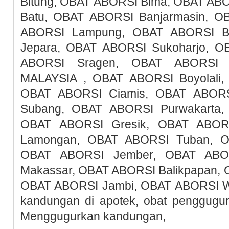
Bitung, OBAT ABORSI Bima, OBAT AB
Batu, OBAT ABORSI Banjarmasin, O
ABORSI Lampung, OBAT ABORSI Ba
Jepara, OBAT ABORSI Sukoharjo, O
ABORSI Sragen, OBAT ABORSI 
MALAYSIA , OBAT ABORSI Boyolali
OBAT ABORSI Ciamis, OBAT ABORS
Subang, OBAT ABORSI Purwakarta,
OBAT ABORSI Gresik, OBAT ABORS
Lamongan, OBAT ABORSI Tuban, O
OBAT ABORSI Jember, OBAT ABO
Makassar, OBAT ABORSI Balikpapan, 
OBAT ABORSI Jambi, OBAT ABORSI W
kandungan di apotek, obat penggugur
Menggugurkan kandungan,