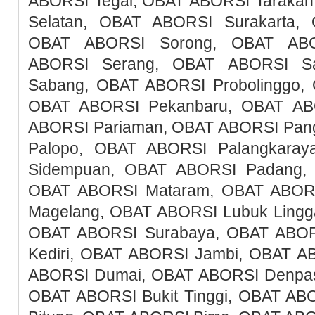
ABORSI Tegal, OBAT ABORSI Tarakan
Selatan, OBAT ABORSI Surakarta,
OBAT ABORSI Sorong, OBAT ABO
ABORSI Serang, OBAT ABORSI S
Sabang, OBAT ABORSI Probolinggo,
OBAT ABORSI Pekanbaru, OBAT AB
ABORSI Pariaman, OBAT ABORSI Pang
Palopo, OBAT ABORSI Palangkara
Sidempuan, OBAT ABORSI Padang,
OBAT ABORSI Mataram, OBAT ABOR
Magelang, OBAT ABORSI Lubuk Lingg
OBAT ABORSI Surabaya, OBAT ABO
Kediri, OBAT ABORSI Jambi, OBAT A
ABORSI Dumai, OBAT ABORSI Denpas
OBAT ABORSI Bukit Tinggi, OBAT AB