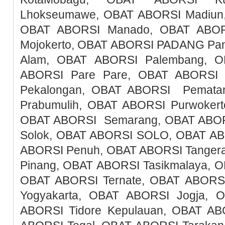
Lhokseumawe, OBAT ABORSI Madiun
OBAT ABORSI Manado, OBAT ABOR
Mojokerto, OBAT ABORSI PADANG Pan
Alam, OBAT ABORSI Palembang, O
ABORSI Pare Pare, OBAT ABORSI 
Pekalongan, OBAT ABORSI Pematan
Prabumulih, OBAT ABORSI Purwokert
OBAT ABORSI Semarang, OBAT ABOR
Solok, OBAT ABORSI SOLO, OBAT AB
ABORSI Penuh, OBAT ABORSI Tangera
Pinang, OBAT ABORSI Tasikmalaya, O
OBAT ABORSI Ternate, OBAT ABORS
Yogyakarta, OBAT ABORSI Jogja, 
ABORSI Tidore Kepulauan, OBAT ABO