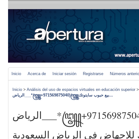
Inicio
Acerca de
Iniciar sesión
Registrarse
Números anteri
Inicio
>
Análisis del uso de espacios virtuales en educación superior
الرياض___*꧅+971569875040)꧅بيع حبوب سايتوتك...
الرياض___*꧅+971569875040)꧅بيع حبوب
 للإجهاض في الرياض السعودية