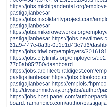
https://jobs.michigandental.org/employ
pastigajianbesar
https://jobs.insolidarityproject.com/em
pastigajianbesar
https://jobs.mikeroweworks.org/employ
pastigajianbesar
https://jobs.newtimes
61a9-447c-8a3b-0e1e1d43e7d6/dashb
https://jobs.tdwi.org/employers/301618
https://jobs.citylimits.org/employers/
77c5ab85f750/dashboard
https://jobs.architecturaldigest.com/em
pastigajianbesar
https://jobs.blooloop
pastigajianbesar
https://emplois.fhpmco.
http://divisionmidway.org/jobs/author/pa
https://jobs.host-panel.com/author/pasti
board.framandico.com/author/pastigaji