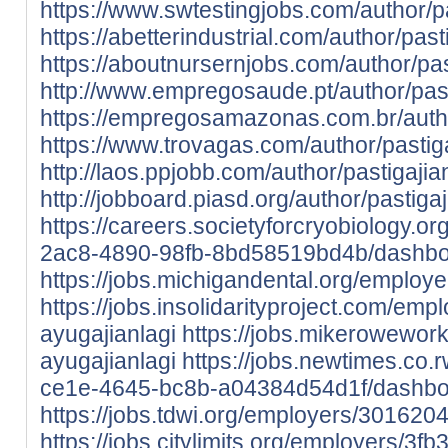
https://www.swtestingjobs.com/author/p
https://abetterindustrial.com/author/past
https://aboutnursernjobs.com/author/pas
http://www.empregosaude.pt/author/past
https://empregosamazonas.com.br/autho
https://www.trovagas.com/author/pastig
http://laos.ppjobb.com/author/pastigajia
http://jobboard.piasd.org/author/pastiga
https://careers.societyforcryobiology.
2ac8-4890-98fb-8bd58519bd4b/dashb
https://jobs.michigandental.org/employ
https://jobs.insolidarityproject.com/em
ayugajianlagi
https://jobs.mikerowewor
ayugajianlagi
https://jobs.newtimes.co.
ce1e-4645-bc8b-a04384d54d1f/dashbo
https://jobs.tdwi.org/employers/3016204
https://jobs.citylimits.org/employers/3