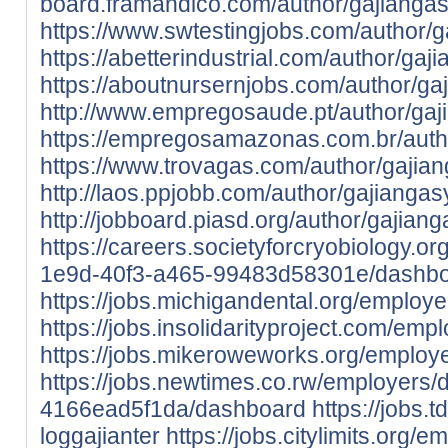
board.framandico.com/author/gajiangas
https://www.swtestingjobs.com/author/g
https://abetterindustrial.com/author/gaj
https://aboutnursernjobs.com/author/ga
http://www.empregosaude.pt/author/gaj
https://empregosamazonas.com.br/auth
https://www.trovagas.com/author/gajian
http://laos.ppjobb.com/author/gajiangas
http://jobboard.piasd.org/author/gajiang
https://careers.societyforcryobiology.
1e9d-40f3-a465-99483d58301e/dashb
https://jobs.michigandental.org/employ
https://jobs.insolidarityproject.com/em
https://jobs.mikeroweworks.org/employ
https://jobs.newtimes.co.rw/employer
4166ead5f1da/dashboard
https://jobs.
loggajianter
https://jobs.citylimits.org