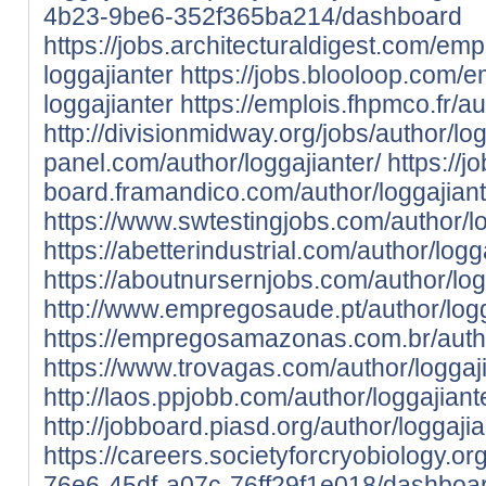
4b23-9be6-352f365ba214/dashboard
https://jobs.architecturaldigest.com/em
loggajianter
https://jobs.blooloop.com/
loggajianter
https://emplois.fhpmco.fr/au
http://divisionmidway.org/jobs/author/log
panel.com/author/loggajianter/
https://jo
board.framandico.com/author/loggajiant
https://www.swtestingjobs.com/author/lo
https://abetterindustrial.com/author/logg
https://aboutnursernjobs.com/author/log
http://www.empregosaude.pt/author/logg
https://empregosamazonas.com.br/autho
https://www.trovagas.com/author/loggaji
http://laos.ppjobb.com/author/loggajiant
http://jobboard.piasd.org/author/loggajia
https://careers.societyforcryobiology.
76e6-45df-a07c-76ff29f1e018/dashboa