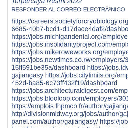
Terpercaya Resmi 2022
RESPONDER AL CORREO ELECTRÃ³NICO
https://careers.societyforcryobiology.o
6685-40b7-bcd1-d17dace4daf2/dashbo
https://jobs.michigandental.org/employ
https://jobs.insolidarityproject.com/em
https://jobs.mikeroweworks.org/employ
https://jobs.newtimes.co.rw/employers
15ff591be35a/dashboard
https://jobs.
gajiangasy
https://jobs.citylimits.org/
452d-ba85-6c73ff432f19/dashboard
https://jobs.architecturaldigest.com/e
https://jobs.blooloop.com/employers/3
https://emplois.fhpmco.fr/author/gajiang
http://divisionmidway.org/jobs/author/ga
panel.com/author/gajiangasy/
https://job