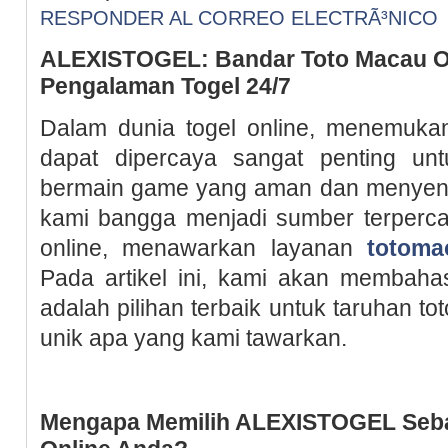
RESPONDER AL CORREO ELECTRÃ³NICO
ALEXISTOGEL: Bandar Toto Macau On
Pengalaman Togel 24/7
Dalam dunia togel online, menemuka
dapat dipercaya sangat penting un
bermain game yang aman dan menyen
kami bangga menjadi sumber terperc
online, menawarkan layanan
totoma
Pada artikel ini, kami akan memba
adalah pilihan terbaik untuk taruhan 
unik apa yang kami tawarkan.
Mengapa Memilih ALEXISTOGEL Seba