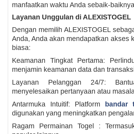
manfaatkan waktu Anda sebaik-baiknya 
Layanan Unggulan di ALEXISTOGEL
Dengan memilih ALEXISTOGEL sebagai
Anda, Anda akan mendapatkan akses ke
biasa:
Keamanan Tingkat Pertama: Perlindu
menjamin keamanan data dan transaksi
Layanan Pelanggan 24/7: Bantua
menyelesaikan pertanyaan atau masala
Antarmuka Intuitif: Platform
bandar 
digunakan yang meningkatkan pengal
Ragam Permainan Togel : Termasuk