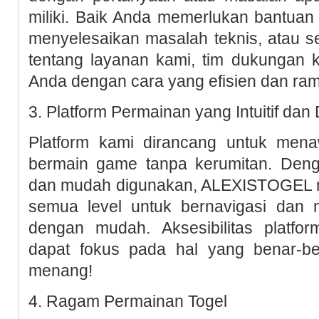
miliki. Baik Anda memerlukan bantua
menyelesaikan masalah teknis, atau s
tentang layanan kami, tim dukungan 
Anda dengan cara yang efisien dan ra
3. Platform Permainan yang Intuitif dan
Platform kami dirancang untuk men
bermain game tanpa kerumitan. Denga
dan mudah digunakan, ALEXISTOGEL 
semua level untuk bernavigasi dan 
dengan mudah. Aksesibilitas platf
dapat fokus pada hal yang benar-be
menang!
4. Ragam Permainan Togel