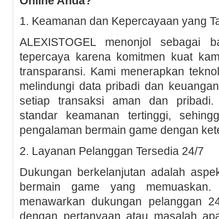
Online Anda?
1. Keamanan dan Kepercayaan yang Tak
ALEXISTOGEL menonjol sebagai ba
tepercaya karena komitmen kuat ka
transparansi. Kami menerapkan teknol
melindungi data pribadi dan keuang
setiap transaksi aman dan pribadi
standar keamanan tertinggi, sehin
pengalaman bermain game dengan kete
2. Layanan Pelanggan Tersedia 24/7
Dukungan berkelanjutan adalah aspe
bermain game yang memuaskan.
menawarkan dukungan pelanggan 2
dengan pertanyaan atau masalah ap