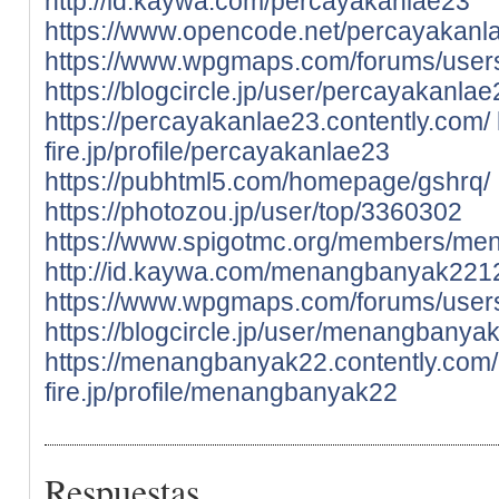
http://id.kaywa.com/percayakanlae23
https://www.opencode.net/percayakanl
https://www.wpgmaps.com/forums/user
https://blogcircle.jp/user/percayakanlae
https://percayakanlae23.contently.com/
fire.jp/profile/percayakanlae23
https://pubhtml5.com/homepage/gshrq/
https://photozou.jp/user/top/3360302
https://www.spigotmc.org/members/m
http://id.kaywa.com/menangbanyak221
https://www.wpgmaps.com/forums/use
https://blogcircle.jp/user/menangbanya
https://menangbanyak22.contently.com/
fire.jp/profile/menangbanyak22
Respuestas