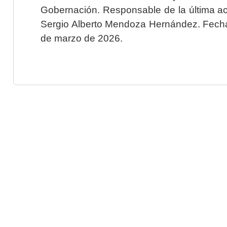
Gobernación. Responsable de la última ac
Sergio Alberto Mendoza Hernández. Fecha 
de marzo de 2026.