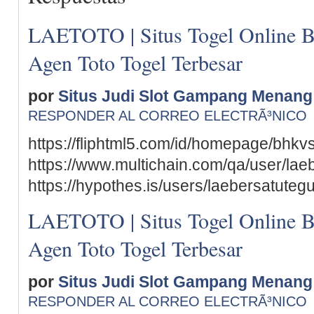
LAETOTO | Situs Togel Online B
Agen Toto Togel Terbesar
por
Situs Judi Slot Gampang Menang
RESPONDER AL CORREO ELECTRÃ³NICO
https://fliphtml5.com/id/homepage/bh
https://www.multichain.com/qa/user/la
https://hypothes.is/users/laebersatuteg
LAETOTO | Situs Togel Online B
Agen Toto Togel Terbesar
por
Situs Judi Slot Gampang Menang
RESPONDER AL CORREO ELECTRÃ³NICO