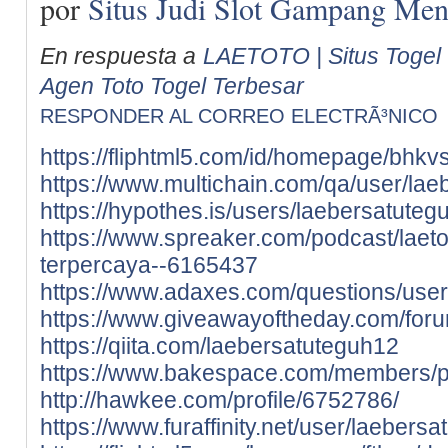
por
Situs Judi Slot Gampang Me
En respuesta a
LAETOTO | Situs Togel
Agen Toto Togel Terbesar
RESPONDER AL CORREO ELECTRÃ³NICO
https://fliphtml5.com/id/homepage/bh
https://www.multichain.com/qa/user/la
https://hypothes.is/users/laebersatuteg
https://www.spreaker.com/podcast/laetot
terpercaya--6165437
https://www.adaxes.com/questions/use
https://www.giveawayoftheday.com/foru
https://qiita.com/laebersatuteguh12
https://www.bakespace.com/members/pr
http://hawkee.com/profile/6752786/
https://www.furaffinity.net/user/laebers