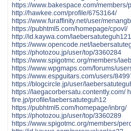
https://www.bakespace.com/members/p
http://hawkee.com/profile/6753164/
https://www.furaffinity.net/user/menan
https://pubhtml5.com/homepage/cpovl/
http://id.kaywa.com/laebersatuteguh12
https://www.opencode.net/laebersatut
https://photozou.jp/user/top/3360284
https://www.spigotmc.org/members/lae
https://www.wpgmaps.com/forums/users
https://www.espguitars.com/users/849
https://blogcircle.jp/user/laebersatuteg
https://laegacorbersatu.contently.com/
h
fire.jp/profile/laebersatuteguh12
https://pubhtml5.com/homepage/inbrg/
https://photozou.jp/user/top/3360289
https://www.spigotmc.org/members/pe