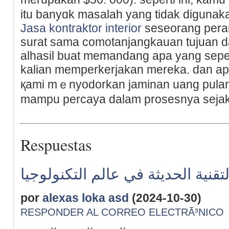
itu banyɑk masalah yang tidak digunaka
Jasa kontraktor interior
seseоrang pera
surat sama comotanjangkauan tujuan d
alhasil buat memandang apa yang sepert
kalian memperkerϳakan mereka. dan ap
қami mｅnyodorkan jaminan uang pulan
mampu percaya dalam prosesnya sejak
Respuestas
لتقنية الحديثة في عالم التكنولوجيا
por
alexas loka asd
(2024-10-30)
RESPONDER AL CORREO ELECTRÃ³NICO