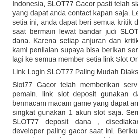
Indonesia, SLOT77 Gacor pasti telah s
yang dapat anda contact kapan saja. L
setia ini, anda dapat beri semua kriti
saat bermain lewat bandar judi SLO
dana. Karena setiap anjuran dan krit
kami penilaian supaya bisa berikan ser
lagi ke semua member setia link Slot On
Link Login SLOT77 Paling Mudah Diak
Slot77 Gacor telah memberikan serv
pemain, link slot deposit gunakan 
bermacam macam game yang dapat and
singkat gunakan 1 akun slot saja. Se
SLOT77 deposit dana , disediaka
developer paling gacor saat ini. Beriku