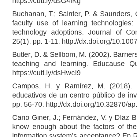
https://cutt.ly/usG4fKg
Buchanan, T.; Sainter, P. & Saunders, G
faculty use of learning technologies:
technology adoptions. Journal of Co
25(1), pp. 1-11. http://dx.doi.org/10.1
Butler, D. & Sellbom, M. (2002). Barrier
teaching and learning. Educause Qua
https://cutt.ly/dsHwcI9
Campos, H. y Ramírez, M. (2018). 
educativos de un centro público de inve
pp. 56-70. http://dx.doi.org/10.32870/a
Cano-Giner, J.; Fernández, V. y Díaz-
know enough about the factors of the
information system’s acceptance? En R