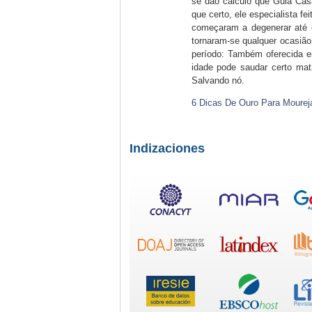
se dão cálculo que Guia Cas
que certo, ele especialista fe
começaram a degenerar até 
tornaram-se qualquer ocasião
período: Também oferecida e
idade pode saudar certo matr
Salvando nó.
6 Dicas De Ouro Para Mourej
Indizaciones