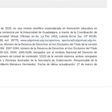
 de 2026, es una revista científica especializada en innovación educativa en
a semestral por la Universidad de Guadalajara, a través de la Coordinación de
ersidad Virtual. Oficinas en Av. La Paz 2453, colonia Arcos Sur, CP 44140,
888, ext. 18775,
www.udgvirtual.udg.mx/apertura
,
apertura@udgvirtual.udg.mx
.
a. Número de la Reserva de Derechos al Uso Exclusivo del Título de la versión
SSN: 2007-1094; número de la Reserva de Derechos al Uso Exclusivo del Título
0-102, ISSN: 1665-6180, otorgados por el Instituto Nacional del Derecho de
 número de Licitud de contenido: 11022 de la versión impresa, ambos otorgados
nes y Revistas Ilustradas de la Secretaría de Gobernación. Responsable de la
o Alberto Mendoza Hernández. Fecha de última actualización: 27 de marzo de