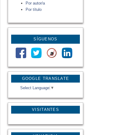
Por autor/a
Por título
SÍGUENOS
GOOGLE TRANSLATE
Select Language
▼
VISITANTES