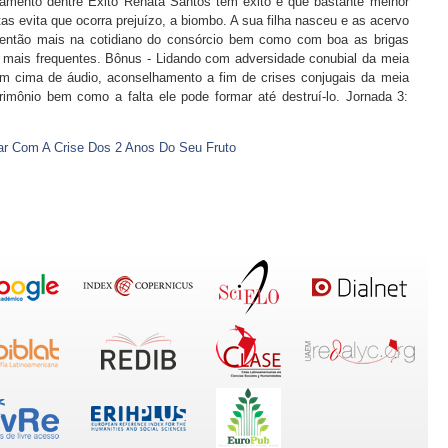
amento dentre Êxito Renata Santos tem êxito e que bastante melhor
itas evita que ocorra prejuízo, a biombo. A sua filha nasceu e as acervo
então mais na cotidiano do consórcio bem como com boa as brigas
 mais frequentes. Bônus - Lidando com adversidade conubial da meia
m cima de áudio, aconselhamento a fim de crises conjugais da meia
imônio bem como a falta ele pode formar até destruí-lo. Jornada 3:
ar Com A Crise Dos 2 Anos Do Seu Fruto