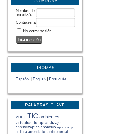
USUARIO/A
Nombre de
usuario/a
Contraseña
No cerrar sesión
IDIOMAS
Español
|
English
|
Portugués
PALABRAS CLAVE
TIC
ambientes
MOOC
virtuales de aprendizaje
aprendizaje colaborativo
aprendizaje
en línea
aprendizaje semipresencial