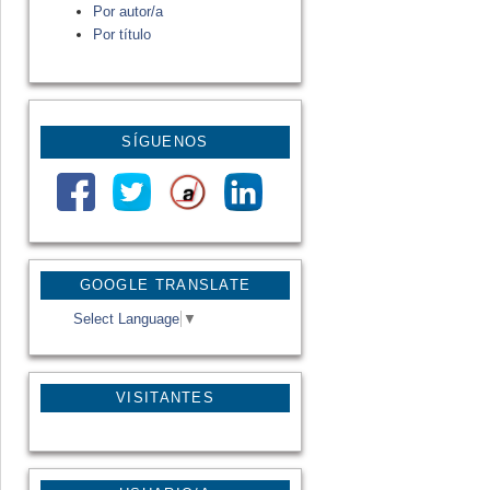
Por autor/a
Por título
SÍGUENOS
GOOGLE TRANSLATE
Select Language
▼
VISITANTES