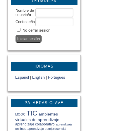
USUARIO/A
Nombre de
usuario/a
Contraseña
No cerrar sesión
IDIOMAS
Español
|
English
|
Portugués
PALABRAS CLAVE
TIC
ambientes
MOOC
virtuales de aprendizaje
aprendizaje colaborativo
aprendizaje
en línea
aprendizaje semipresencial