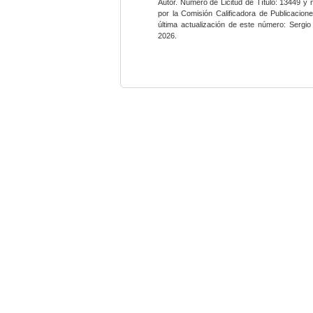
Autor. Número de Licitud de Título: 13449 y
por la Comisión Calificadora de Publicacio
última actualización de este número: Sergi
2026.