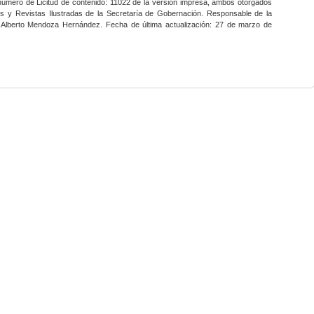
 número de Licitud de contenido: 11022 de la versión impresa, ambos otorgados
nes y Revistas Ilustradas de la Secretaría de Gobernación. Responsable de la
o Alberto Mendoza Hernández. Fecha de última actualización: 27 de marzo de