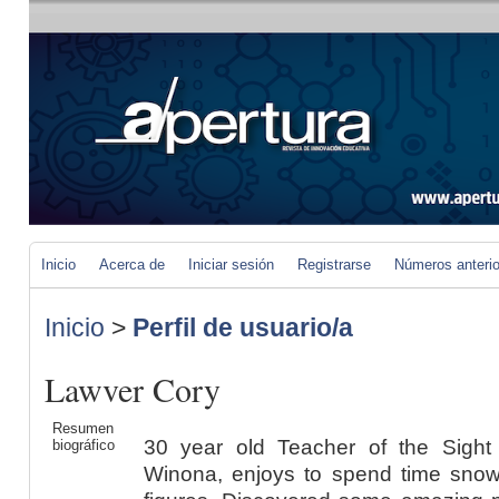
Inicio
Acerca de
Iniciar sesión
Registrarse
Números anteri
Inicio
>
Perfil de usuario/a
Lawver Cory
Resumen
30 year old Teacher of the Sight
biográfico
Winona, enjoys to spend time snowm