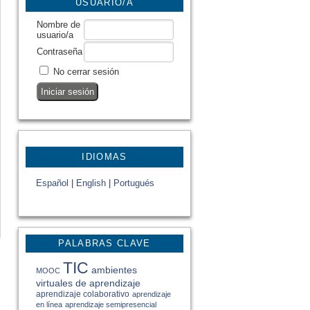
USUARIO/A
Nombre de
usuario/a
Contraseña
No cerrar sesión
IDIOMAS
Español
|
English
|
Portugués
PALABRAS CLAVE
TIC
ambientes
MOOC
virtuales de aprendizaje
aprendizaje colaborativo
aprendizaje
en línea
aprendizaje semipresencial