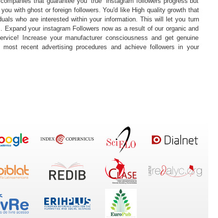
n companies that guarantee you “true” instagram followers progress but
 you with ghost or foreign followers. You'd like High quality growth that
uals who are interested within your information. This will let you turn
s. Expand your instagram Followers now as a result of our organic and
service! Increase your manufacturer consciousness and get genuine
e most recent advertising procedures and achieve followers in your