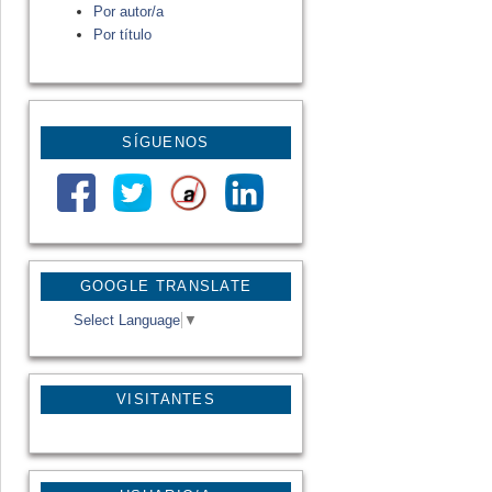
Por autor/a
Por título
SÍGUENOS
GOOGLE TRANSLATE
Select Language
▼
VISITANTES