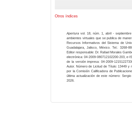
Otros índices
Apertura
vol. 18, núm. 1, abril - septiembre
ambientes virtuales que se publica de maner
Recursos Informativos del Sistema de Univ
Guadalajara, Jalisco, México. Tel.: 3268-8
Editor responsable: Dr. Rafael Morales Gambo
electrónica: 04-2009-080712102200-203, e-I
de la versión impresa: 04-2009-12151227330
Autor. Número de Licitud de Título: 13449 y
por la Comisión Calificadora de Publicacio
última actualización de este número: Sergi
2026.