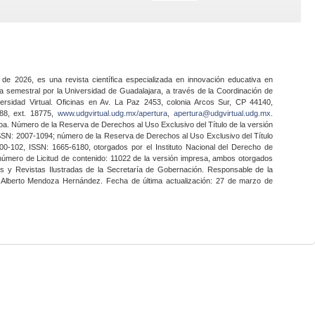
 de 2026, es una revista científica especializada en innovación educativa en
a semestral por la Universidad de Guadalajara, a través de la Coordinación de
ersidad Virtual. Oficinas en Av. La Paz 2453, colonia Arcos Sur, CP 44140,
888, ext. 18775,
www.udgvirtual.udg.mx/apertura
,
apertura@udgvirtual.udg.mx
.
a. Número de la Reserva de Derechos al Uso Exclusivo del Título de la versión
SSN: 2007-1094; número de la Reserva de Derechos al Uso Exclusivo del Título
0-102, ISSN: 1665-6180, otorgados por el Instituto Nacional del Derecho de
 número de Licitud de contenido: 11022 de la versión impresa, ambos otorgados
nes y Revistas Ilustradas de la Secretaría de Gobernación. Responsable de la
o Alberto Mendoza Hernández. Fecha de última actualización: 27 de marzo de