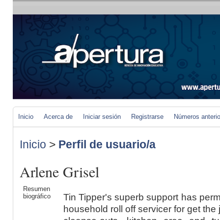
Inicio
Acerca de
Iniciar sesión
Registrarse
Números anteri
Inicio
>
Perfil de usuario/a
Arlene Grisel
Resumen
Tin Tipper's superb support has perm
biográfico
household roll off servicer for get th