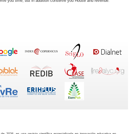
serve you time, but in addition conserve you House and revenue.
 de 2026, es una revista científica especializada en innovación educativa en