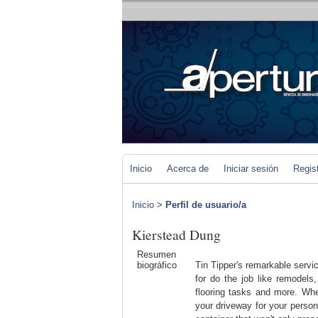
Inicio
Acerca de
Iniciar sesión
Regis
Inicio
>
Perfil de usuario/a
Kierstead Dung
Resumen
biográfico
Tin Tipper's remarkable servic
for do the job like remodels
flooring tasks and more. When
your driveway for your persona