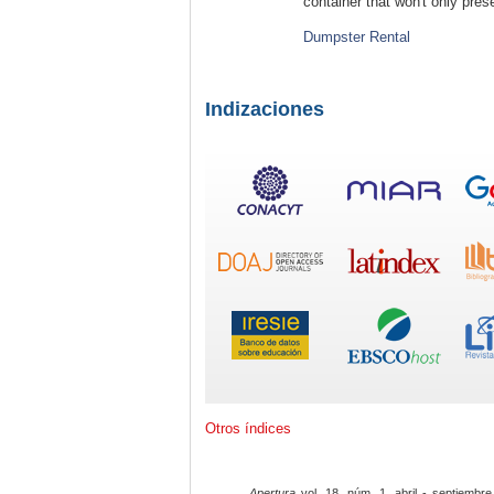
container that won't only pre
Dumpster Rental
Indizaciones
Otros índices
Apertura
vol. 18, núm. 1, abril - septiembre