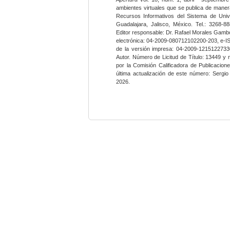
ambientes virtuales que se publica de maner
Recursos Informativos del Sistema de Univ
Guadalajara, Jalisco, México. Tel.: 3268-8
Editor responsable: Dr. Rafael Morales Gambo
electrónica: 04-2009-080712102200-203, e-I
de la versión impresa: 04-2009-12151227330
Autor. Número de Licitud de Título: 13449 y
por la Comisión Calificadora de Publicacio
última actualización de este número: Sergi
2026.