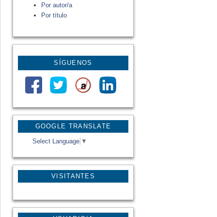
Por autor/a
Por título
SÍGUENOS
GOOGLE TRANSLATE
Select Language
▼
VISITANTES