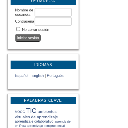
USUARIO/A
Nombre de
usuario/a
Contraseña
No cerrar sesión
IDIOMAS
Español
|
English
|
Portugués
PALABRAS CLAVE
TIC
ambientes
MOOC
virtuales de aprendizaje
aprendizaje colaborativo
aprendizaje
en línea
aprendizaje semipresencial