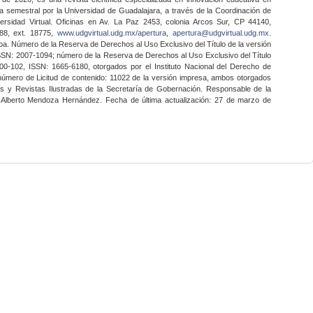
a semestral por la Universidad de Guadalajara, a través de la Coordinación de
ersidad Virtual. Oficinas en Av. La Paz 2453, colonia Arcos Sur, CP 44140,
888, ext. 18775,
www.udgvirtual.udg.mx/apertura
,
apertura@udgvirtual.udg.mx
.
a. Número de la Reserva de Derechos al Uso Exclusivo del Título de la versión
SSN: 2007-1094; número de la Reserva de Derechos al Uso Exclusivo del Título
0-102, ISSN: 1665-6180, otorgados por el Instituto Nacional del Derecho de
 número de Licitud de contenido: 11022 de la versión impresa, ambos otorgados
nes y Revistas Ilustradas de la Secretaría de Gobernación. Responsable de la
o Alberto Mendoza Hernández. Fecha de última actualización: 27 de marzo de