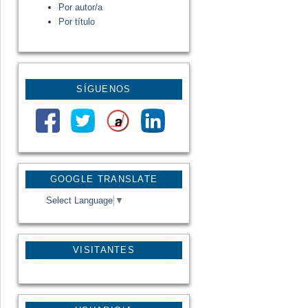
Por autor/a
Por título
SÍGUENOS
GOOGLE TRANSLATE
Select Language
▼
VISITANTES