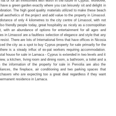
flat or for an investment with worth in the future in Cyprus. Moreover,
ave a green garden exactly where you can leisurely sit and delight in
ebration. The high good quality materials utilized to make these beach
all aesthetics of the project and add value to the property in Limassol.
istance of only 4 kilometres to the city centre of Limassol, with not
also friendly people today, great hospitality as nicely as a cosmopolitan
t, with an abundance of options for entertainment for all ages and
es in Limassol are a faultless selection of elegance and style that any
 resist. There are lots of International firms that have offices in Nicosia
ed the city as a spot to buy Cyprus property for sale primarily for the
there is a steady influx of ex-pat workers requiring accommodation.
tal house for sale in Larnaca - Cyprus is extended in two levels and it
ew, a kitchen, living room and dining room, a bathroom, a toilet and a
 the information of the property for sale in Pervolia are also the
pliances, the fireplace, air conditioning and two parking spaces that
rchasers who are expecting too a great deal regardless if they want
permanent residence in Larnaca.