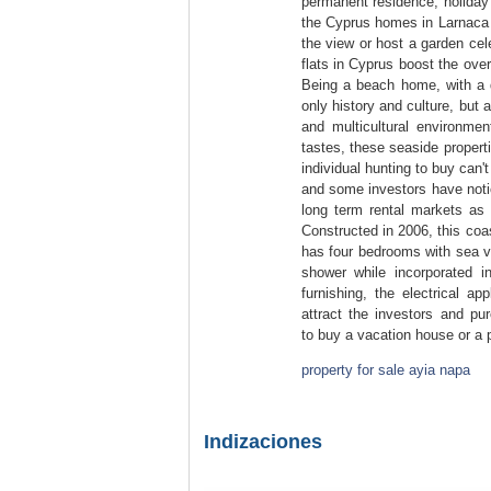
permanent residence, holiday 
the Cyprus homes in Larnaca h
the view or host a garden cel
flats in Cyprus boost the over
Being a beach home, with a d
only history and culture, but 
and multicultural environmen
tastes, these seaside properti
individual hunting to buy can't
and some investors have notic
long term rental markets as 
Constructed in 2006, this coas
has four bedrooms with sea vi
shower while incorporated in
furnishing, the electrical ap
attract the investors and pu
to buy a vacation house or a 
property for sale ayia napa
Indizaciones