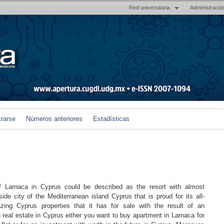
Red universitaria
Administració
trarse
Números anteriores
Estadísticas
f Larnaca in Cyprus could be described as the resort with almost
ide city of the Mediterranean island Cyprus that is proud for its all-
ing Cyprus properties that it has for sale with the result of an
n real estate in Cyprus either you want to buy apartment in Larnaca for