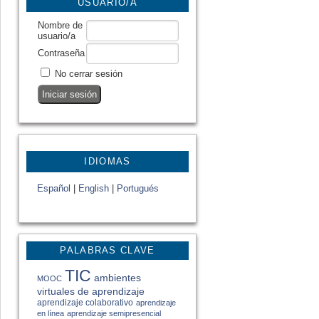
USUARIO/A
Nombre de
usuario/a
Contraseña
No cerrar sesión
IDIOMAS
Español
|
English
|
Portugués
PALABRAS CLAVE
TIC
ambientes
MOOC
virtuales de aprendizaje
aprendizaje colaborativo
aprendizaje
en línea
aprendizaje semipresencial