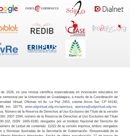
 de 2026, es una revista científica especializada en innovación educativa en
a semestral por la Universidad de Guadalajara, a través de la Coordinación de
ersidad Virtual. Oficinas en Av. La Paz 2453, colonia Arcos Sur, CP 44140,
888, ext. 18775,
www.udgvirtual.udg.mx/apertura
,
apertura@udgvirtual.udg.mx
.
a. Número de la Reserva de Derechos al Uso Exclusivo del Título de la versión
SSN: 2007-1094; número de la Reserva de Derechos al Uso Exclusivo del Título
0-102, ISSN: 1665-6180, otorgados por el Instituto Nacional del Derecho de
 número de Licitud de contenido: 11022 de la versión impresa, ambos otorgados
nes y Revistas Ilustradas de la Secretaría de Gobernación. Responsable de la
o Alberto Mendoza Hernández. Fecha de última actualización: 27 de marzo de