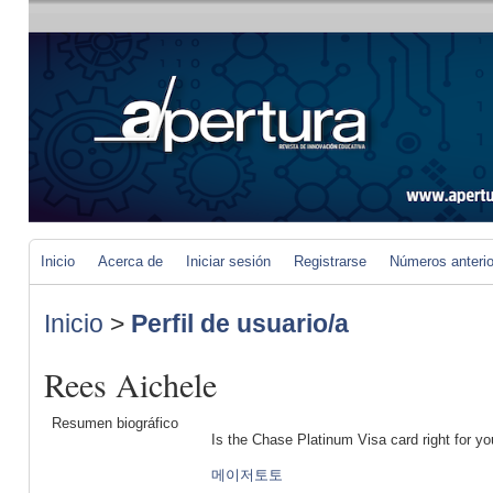
Inicio
Acerca de
Iniciar sesión
Registrarse
Números anteri
Inicio
>
Perfil de usuario/a
Rees Aichele
Resumen biográfico
Is the Chase Platinum Visa card right for yo
메이저토토