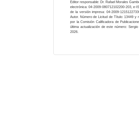
Editor responsable: Dr. Rafael Morales Gambo
electrónica: 04-2009-080712102200-203, e-I
de la versión impresa: 04-2009-12151227330
Autor. Número de Licitud de Título: 13449 y
por la Comisión Calificadora de Publicacio
última actualización de este número: Sergi
2026.