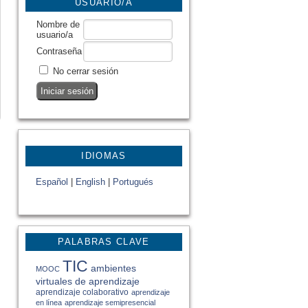
USUARIO/A
Nombre de
usuario/a
Contraseña
No cerrar sesión
IDIOMAS
Español
|
English
|
Portugués
PALABRAS CLAVE
TIC
ambientes
MOOC
virtuales de aprendizaje
aprendizaje colaborativo
aprendizaje
en línea
aprendizaje semipresencial