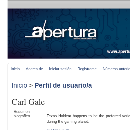
Inicio
Acerca de
Iniciar sesión
Registrarse
Números anteri
Inicio
>
Perfil de usuario/a
Carl Gale
Resumen
biográfico
Texas Holdem happens to be the preferred variat
during the gaming planet.