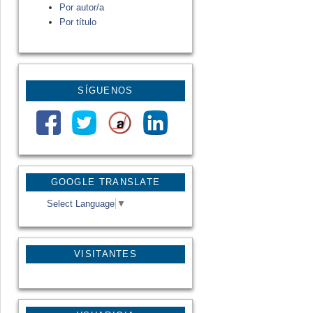
Por autor/a
Por título
SÍGUENOS
GOOGLE TRANSLATE
Select Language
▼
VISITANTES