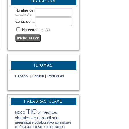
USUARIO/A
Nombre de
usuario/a
Contraseña
No cerrar sesión
IDIOMAS
Español
|
English
|
Portugués
PALABRAS CLAVE
TIC
ambientes
MOOC
virtuales de aprendizaje
aprendizaje colaborativo
aprendizaje
en línea
aprendizaje semipresencial