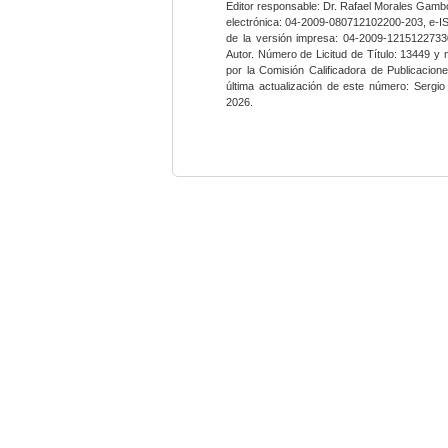
Editor responsable: Dr. Rafael Morales Gambo
electrónica: 04-2009-080712102200-203, e-I
de la versión impresa: 04-2009-12151227330
Autor. Número de Licitud de Título: 13449 y
por la Comisión Calificadora de Publicacio
última actualización de este número: Sergi
2026.