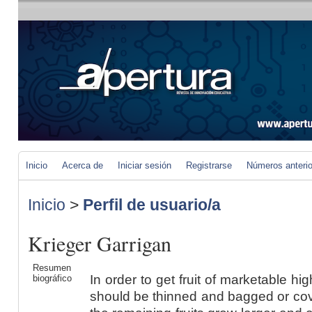
Inicio
Acerca de
Iniciar sesión
Registrarse
Números anteri
Inicio
>
Perfil de usuario/a
Krieger Garrigan
Resumen
In order to get fruit of marketable hi
biográfico
should be thinned and bagged or cov