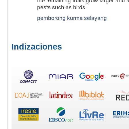
the remaining fruits grow larger and
pests such as birds.
pemborong kurma selayang
Indizaciones