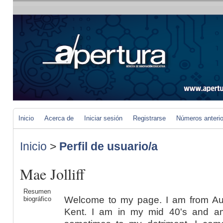
Inicio
Acerca de
Iniciar sesión
Registrarse
Números anteri
Inicio
>
Perfil de usuario/a
Mae Jolliff
Resumen
Welcome to my page. I am from Au
biográfico
Kent. I am in my mid 40's and am