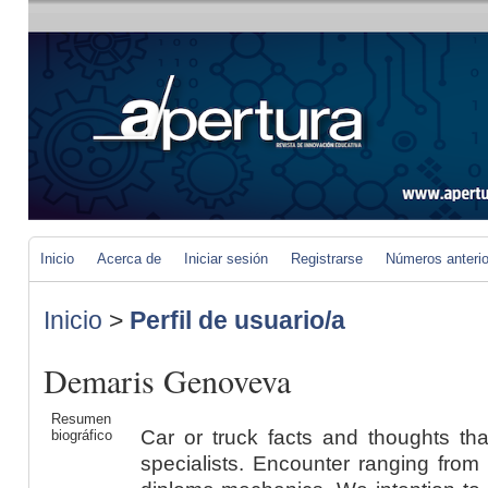
Inicio
Acerca de
Iniciar sesión
Registrarse
Números anteri
Inicio
>
Perfil de usuario/a
Demaris Genoveva
Resumen
Car or truck facts and thoughts that
biográfico
specialists. Encounter ranging from r