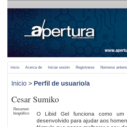
Inicio
Acerca de
Iniciar sesión
Registrarse
Números anteri
Inicio
>
Perfil de usuario/a
Cesar Sumiko
Resumen
O Libid Gel funciona como um s
biográfico
desenvolvido para ajudar aos home