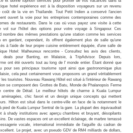
ce et donne topnoth services pour profiter de vos vacances dans la
ique hotel expérience est à la disposition voyageurs sur un revenu
coût de la vie en Thaïlande. Tout Petit Indien a conservé l'ancien
ent ouvert la voie pour les entreprises contemporaines comme des
ernes de restaurants. Dans le cas où vous payez une visite à cette
e vol sur l'hôtel des options pour votre voyage à Singapour. Ces
nd nombre des mêmes prestations qu'une station comme les services
en gardant, cependant, ils offrent également plus de salle qu'une
és à l'aide de leur propre cuisine entièrement équipée, d'une salle de
ique Hotel: Malheureux rencontre - Consultez les avis des clients,
s deals pour Banting, en Malaisie, à TripAdvisor. Depuis lors,
rme ont été ouverts tout au long de l' monde entier. Étant donné que
u pour ses principaux tourisme spot ainsi que gastronomique plus
alaisie, cela peut certainement vous proposons un grand véritablement
 les touristes. Nouveau Rawang Hôtel est situé à l'intérieur de Rawang
région se composent des Grottes de Batu, Monde de Phalanopsis Ferme
e centre de Détail. Le meilleur hôtels de charme à Kuala Lumpur
 aménagées, chic favori et un design unique concepts qui mettent
eurs. Hilton est situé dans le centre-ville en face de la notamment le
 pied de Kuala Lumpur Sentral de la gare. La plupart des équivaudrait
t à shady institutions avec aperçu chambres et bruyant, désopilants
ins. De vastes espaces ont un excellent éclairage, de marbre terrassé
messagerie vocale, international immédiate de l'aiguille du cadran de
s excellent. Le projet, avec un pseudo GDV de RM4 milliards de dollars,