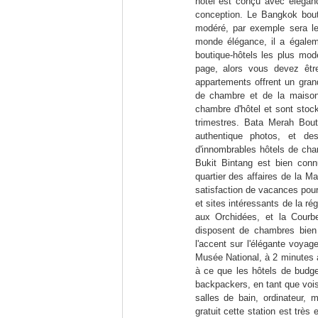
hôtel est conçu avec élégan
conception. Le Bangkok bout
modéré, par exemple sera le 
monde élégance, il a égalem
boutique-hôtels les plus mod
page, alors vous devez êtr
appartements offrent un gra
de chambre et de la maison 
chambre d'hôtel et sont stock
trimestres. Bata Merah Bout
authentique photos, et de
d'innombrables hôtels de cha
Bukit Bintang est bien conn
quartier des affaires de la M
satisfaction de vacances pour
et sites intéressants de la 
aux Orchidées, et la Courb
disposent de chambres bien
l'accent sur l'élégante voyag
Musée National, à 2 minutes à
à ce que les hôtels de budge
backpackers, en tant que vois
salles de bain, ordinateur, 
gratuit cette station est trè