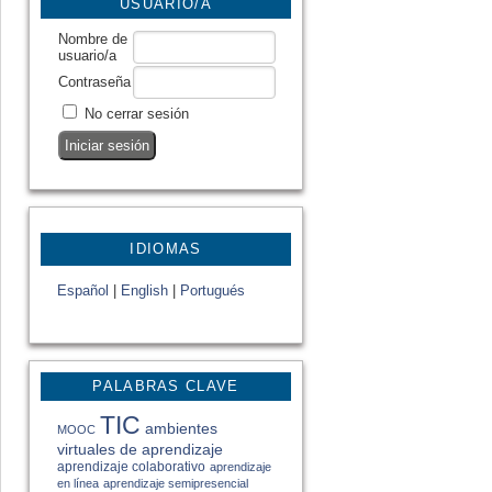
USUARIO/A
Nombre de
usuario/a
Contraseña
No cerrar sesión
IDIOMAS
Español
|
English
|
Portugués
PALABRAS CLAVE
TIC
ambientes
MOOC
virtuales de aprendizaje
aprendizaje colaborativo
aprendizaje
en línea
aprendizaje semipresencial