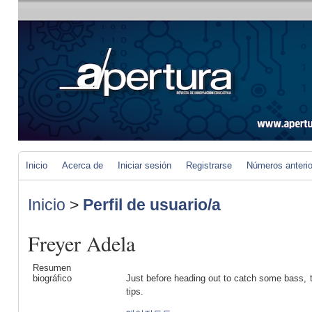
Inicio
Acerca de
Iniciar sesión
Registrarse
Números anteri
Inicio
>
Perfil de usuario/a
Freyer Adela
Resumen
biográfico
Just before heading out to catch some bass, t
tips.