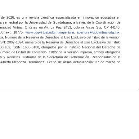
 de 2026, es una revista científica especializada en innovación educativa en
a semestral por la Universidad de Guadalajara, a través de la Coordinación de
ersidad Virtual. Oficinas en Av. La Paz 2453, colonia Arcos Sur, CP 44140,
888, ext. 18775,
www.udgvirtual.udg.mx/apertura
,
apertura@udgvirtual.udg.mx
.
a. Número de la Reserva de Derechos al Uso Exclusivo del Título de la versión
SSN: 2007-1094; número de la Reserva de Derechos al Uso Exclusivo del Título
0-102, ISSN: 1665-6180, otorgados por el Instituto Nacional del Derecho de
 número de Licitud de contenido: 11022 de la versión impresa, ambos otorgados
nes y Revistas Ilustradas de la Secretaría de Gobernación. Responsable de la
o Alberto Mendoza Hernández. Fecha de última actualización: 27 de marzo de