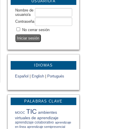
USUARIO/A
Nombre de
usuario/a
Contraseña
No cerrar sesión
IDIOMAS
Español
|
English
|
Portugués
PALABRAS CLAVE
TIC
ambientes
MOOC
virtuales de aprendizaje
aprendizaje colaborativo
aprendizaje
en línea
aprendizaje semipresencial