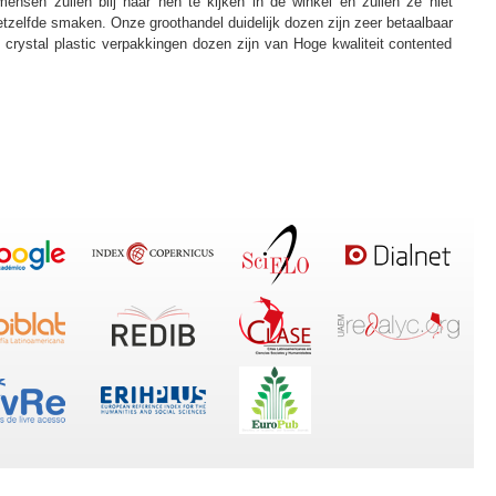
ensen zullen blij naar hen te kijken in de winkel en zullen ze niet
etzelfde smaken. Onze groothandel duidelijk dozen zijn zeer betaalbaar
e crystal plastic verpakkingen dozen zijn van Hoge kwaliteit contented