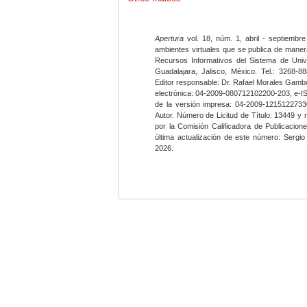
Apertura
vol. 18, núm. 1, abril - septiembre
ambientes virtuales que se publica de maner
Recursos Informativos del Sistema de Univ
Guadalajara, Jalisco, México. Tel.: 3268-8
Editor responsable: Dr. Rafael Morales Gambo
electrónica: 04-2009-080712102200-203, e-I
de la versión impresa: 04-2009-12151227330
Autor. Número de Licitud de Título: 13449 y
por la Comisión Calificadora de Publicacio
última actualización de este número: Sergi
2026.