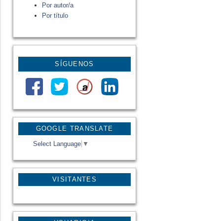
Por autor/a
Por título
SÍGUENOS
GOOGLE TRANSLATE
Select Language
▼
VISITANTES