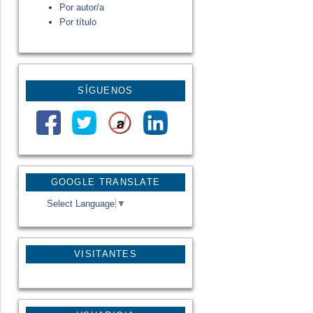
Por autor/a
Por título
SÍGUENOS
GOOGLE TRANSLATE
Select Language
▼
VISITANTES