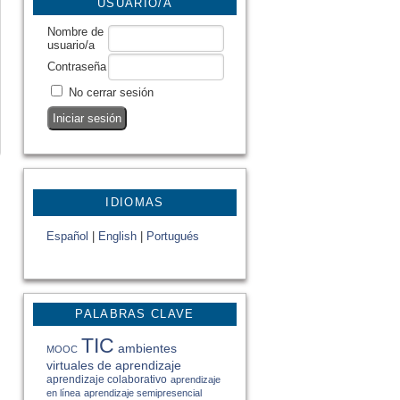
USUARIO/A
Nombre de
usuario/a
Contraseña
No cerrar sesión
IDIOMAS
Español
|
English
|
Portugués
PALABRAS CLAVE
TIC
ambientes
MOOC
virtuales de aprendizaje
aprendizaje colaborativo
aprendizaje
en línea
aprendizaje semipresencial