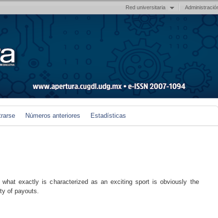
Red universitaria
Administració
trarse
Números anteriores
Estadísticas
 what exactly is characterized as an exciting sport is obviously the
ity of payouts.