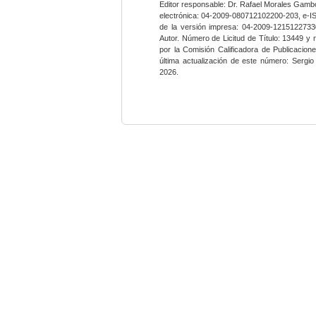
Editor responsable: Dr. Rafael Morales Gambo
electrónica: 04-2009-080712102200-203, e-I
de la versión impresa: 04-2009-12151227330
Autor. Número de Licitud de Título: 13449 y
por la Comisión Calificadora de Publicacio
última actualización de este número: Sergi
2026.