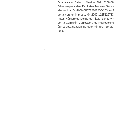
Guadalajara, Jalisco, México. Tel.: 3268-8
Editor responsable: Dr. Rafael Morales Gambo
electrónica: 04-2009-080712102200-203, e-I
de la versión impresa: 04-2009-12151227330
Autor. Número de Licitud de Título: 13449 y
por la Comisión Calificadora de Publicacio
última actualización de este número: Sergi
2026.