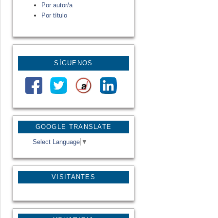
Por autor/a
Por título
SÍGUENOS
GOOGLE TRANSLATE
Select Language
▼
VISITANTES