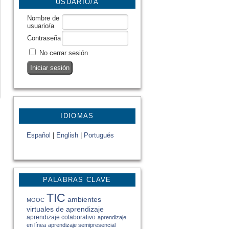
USUARIO/A
Nombre de
usuario/a
Contraseña
No cerrar sesión
IDIOMAS
Español
|
English
|
Portugués
PALABRAS CLAVE
TIC
ambientes
MOOC
virtuales de aprendizaje
aprendizaje colaborativo
aprendizaje
en línea
aprendizaje semipresencial