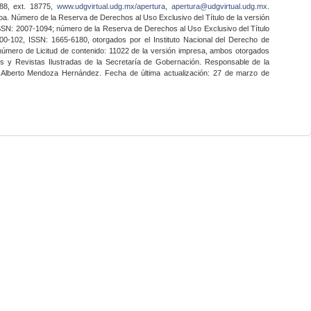
888, ext. 18775,
www.udgvirtual.udg.mx/apertura
,
apertura@udgvirtual.udg.mx
.
a. Número de la Reserva de Derechos al Uso Exclusivo del Título de la versión
SSN: 2007-1094; número de la Reserva de Derechos al Uso Exclusivo del Título
0-102, ISSN: 1665-6180, otorgados por el Instituto Nacional del Derecho de
 número de Licitud de contenido: 11022 de la versión impresa, ambos otorgados
nes y Revistas Ilustradas de la Secretaría de Gobernación. Responsable de la
o Alberto Mendoza Hernández. Fecha de última actualización: 27 de marzo de