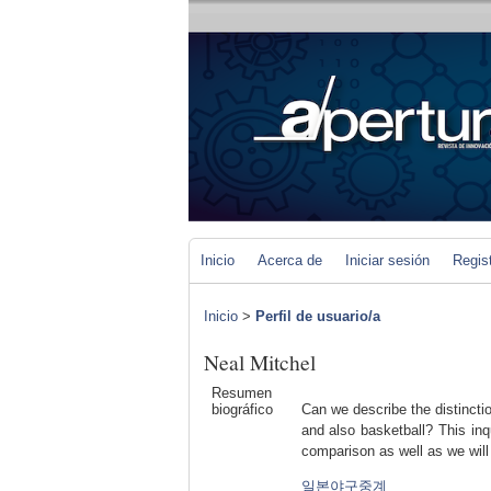
Inicio
Acerca de
Iniciar sesión
Regis
Inicio
>
Perfil de usuario/a
Neal Mitchel
Resumen
biográfico
Can we describe the distincti
and also basketball? This inq
comparison as well as we will c
일본야구중계