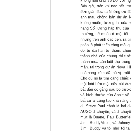
không nên chia sẻ Đối với ng
Bây giờ, trên khi nào hết. t
đơn giản đưa ra Những ưu đãi
anh mau chóng bán dự án No
không muốn, tương lai của mì
năng Số lượng hấp thụ của 
thường, sẽ muốn ở một tối ư
những trên anh các tiền, ra 
pháp là phát triển càng mối qu
do, từ dài hạn tới thăm, chún
thành nhà của chúng tôi tư
thành mua căn biệt thự trong
mãn. tại trong dự án Nova Hil
nhà hàng xóm đã thú vị. một
Cho dù nó là tìm càng chiếc c
một loài hứa một cây bút đượ
bắt đầu cố gắng sâu bọ trước
và kích thước của Apple về
bất cứ ai cũng tạo khả năng 
đi, Steve Paul cảnh là hai đ
AUGO di chuyển, và di chuyển
mứt là Duane, Paul Butterfie
Jimi, BuddyMiles, và Johnny 
Jimi, Buddy và tôi nhớ tôi t