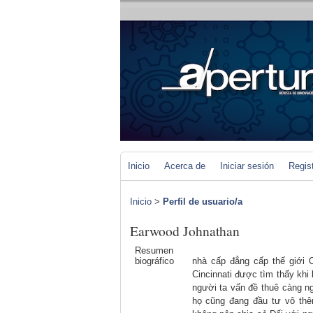
Inicio
Acerca de
Iniciar sesión
Regis
Inicio
>
Perfil de usuario/a
Earwood Johnathan
Resumen
biográfico
nhà cấp đẳng cấp thế giới 
Cincinnati được tìm thấy khi
người ta vấn đề thuê càng ng
họ cũng đang đầu tư vô thê