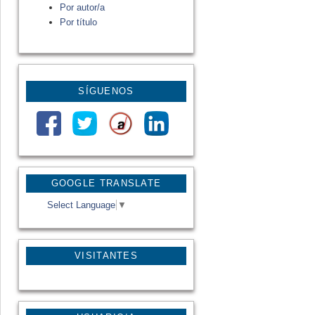
Por autor/a
Por título
SÍGUENOS
GOOGLE TRANSLATE
Select Language
▼
VISITANTES