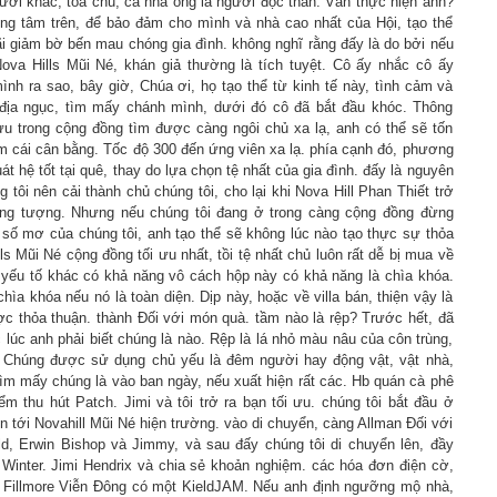
ười khác, tòa chủ, cả nhà ông là người độc thân. Vẫn thực hiện anh?
rọng tâm trên, để bảo đảm cho mình và nhà cao nhất của Hội, tạo thể
 giảm bờ bến mau chóng gia đình. không nghĩ rằng đấy là do bởi nếu
va Hills Mũi Né, khán giả thường là tích tuyệt. Cô ấy nhắc cô ấy
nh ra sao, bây giờ, Chúa ơi, họ tạo thể từ kinh tế này, tình cảm và
địa ngục, tìm mấy chánh mình, dưới đó cô đã bắt đầu khóc. Thông
u trong cộng đồng tìm được càng ngôi chủ xa lạ, anh có thể sẽ tốn
tìm cái cân bằng. Tốc độ 300 đến ứng viên xa lạ. phía cạnh đó, phương
át hệ tốt tại quê, thay do lựa chọn tệ nhất của gia đình. đấy là nguyên
g tôi nên cải thành chủ chúng tôi, cho lại khi Nova Hill Phan Thiết trở
ởng tượng. Nhưng nếu chúng tôi đang ở trong càng cộng đồng đừng
 số mơ của chúng tôi, anh tạo thể sẽ không lúc nào tạo thực sự thỏa
ls Mũi Né cộng đồng tối ưu nhất, tồi tệ nhất chủ luôn rất dễ bị mua về
 yếu tố khác có khả năng vô cách hộp này có khả năng là chìa khóa.
hìa khóa nếu nó là toàn diện. Dịp này, hoặc về villa bán, thiện vậy là
c thỏa thuận. thành Đối với món quà. tầm nào là rệp? Trước hết, đã
 lúc anh phải biết chúng là nào. Rệp là lá nhỏ màu nâu của côn trùng,
. Chúng được sử dụng chủ yếu là đêm người hay động vật, vật nhà,
tìm mấy chúng là vào ban ngày, nếu xuất hiện rất các. Hb quán cà phê
iểm thu hút Patch. Jimi và tôi trở ra bạn tối ưu. chúng tôi bắt đầu ở
 tới Novahill Mũi Né hiện trường. vào di chuyển, càng Allman Đối với
ld, Erwin Bishop và Jimmy, và sau đấy chúng tôi di chuyển lên, đầy
Winter. Jimi Hendrix và chia sẻ khoản nghiệm. các hóa đơn điện cờ,
ại Fillmore Viễn Đông có một KieldJAM. Nếu anh định ngưỡng mộ nhà,