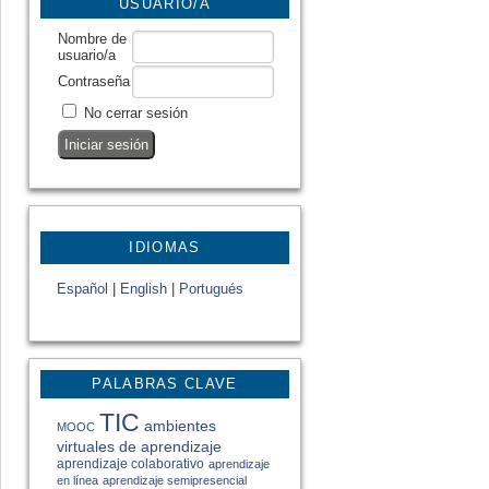
USUARIO/A
Nombre de
usuario/a
Contraseña
No cerrar sesión
IDIOMAS
Español
|
English
|
Portugués
PALABRAS CLAVE
TIC
ambientes
MOOC
virtuales de aprendizaje
aprendizaje colaborativo
aprendizaje
en línea
aprendizaje semipresencial