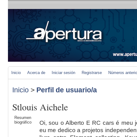
Inicio
Acerca de
Iniciar sesión
Registrarse
Números anteri
Inicio
>
Perfil de usuario/a
Stlouis Aichele
Resumen
Oi, sou o Alberto E RC cars é meu 
biográfico
eu me dedico a projetos independen