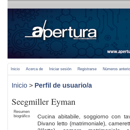
Inicio
Acerca de
Iniciar sesión
Registrarse
Números anteri
Inicio
>
Perfil de usuario/a
Seegmiller Eyman
Resumen
Cucina abitabile, soggiorno con ta
biográfico
Divano letto (matrimoniale), camerett