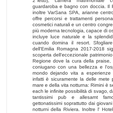
2°letto), camera matrimoniale
guardaroba e bagno con doccia. Il 
inoltre VarSana SPA, arianne cent
offre percorsi e trattamenti personali
cosmetici naturali e un centro congre
più moderna tecnologia, capace di os
incluye luce naturale e la splendi
cuando domina il resort. Sfoglia
dell'Emilia Romagna 2017-2018 signi
scoperta dell'eccezionale patrimonio
Regione dove la cura della praise, 
coniugano con una bellezza e l'ospit
mondo dejando vita a esperienze 
infatti è sicuramente la delle mete 
mare e della vita notturna: Rimini è sen
each le infinite possibilità di svago, da
tantissimi pub e allesamt famo
gettonatissimi soprattutto dai giovan
notturni della Riviera. Inoltre l' Hot