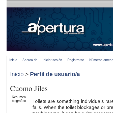
Inicio
Acerca de
Iniciar sesión
Registrarse
Números anteri
Inicio
>
Perfil de usuario/a
Cuomo Jiles
Resumen
Toilets are something individuals ra
biográfico
fails. When the toilet blockages or b