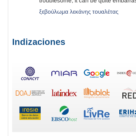
troublesome, it can be quite embarra
ξεβούλωμα λεκάνης τουαλέτας
Indizaciones