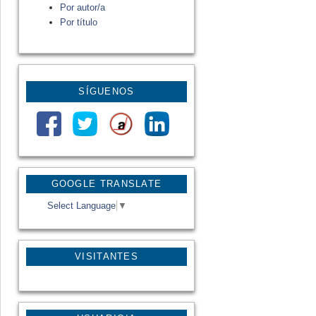
Por autor/a
Por título
SÍGUENOS
GOOGLE TRANSLATE
Select Language
▼
VISITANTES