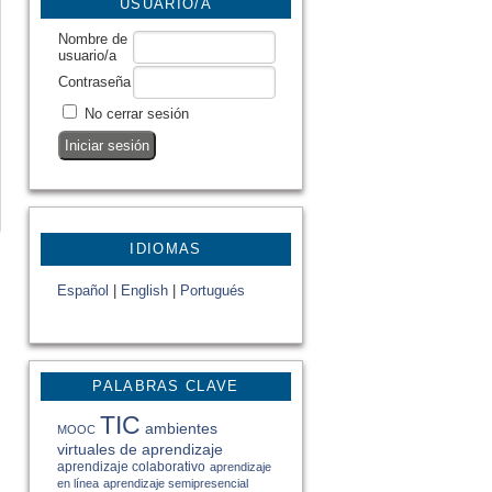
USUARIO/A
Nombre de
usuario/a
Contraseña
No cerrar sesión
IDIOMAS
Español
|
English
|
Portugués
PALABRAS CLAVE
TIC
ambientes
MOOC
virtuales de aprendizaje
aprendizaje colaborativo
aprendizaje
en línea
aprendizaje semipresencial