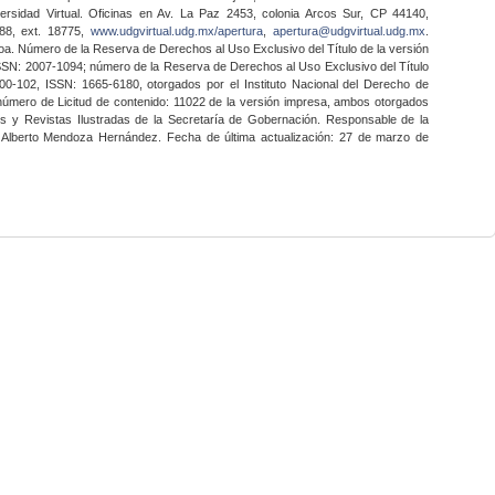
ersidad Virtual. Oficinas en Av. La Paz 2453, colonia Arcos Sur, CP 44140,
888, ext. 18775,
www.udgvirtual.udg.mx/apertura
,
apertura@udgvirtual.udg.mx
.
a. Número de la Reserva de Derechos al Uso Exclusivo del Título de la versión
SSN: 2007-1094; número de la Reserva de Derechos al Uso Exclusivo del Título
0-102, ISSN: 1665-6180, otorgados por el Instituto Nacional del Derecho de
 número de Licitud de contenido: 11022 de la versión impresa, ambos otorgados
nes y Revistas Ilustradas de la Secretaría de Gobernación. Responsable de la
o Alberto Mendoza Hernández. Fecha de última actualización: 27 de marzo de