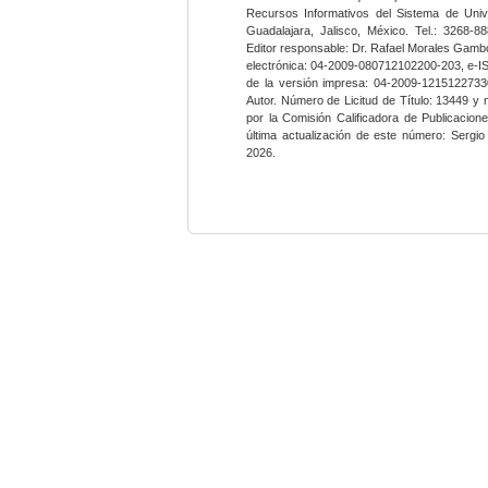
Recursos Informativos del Sistema de Univ
Guadalajara, Jalisco, México. Tel.: 3268-8
Editor responsable: Dr. Rafael Morales Gambo
electrónica: 04-2009-080712102200-203, e-I
de la versión impresa: 04-2009-12151227330
Autor. Número de Licitud de Título: 13449 y
por la Comisión Calificadora de Publicacio
última actualización de este número: Sergi
2026.